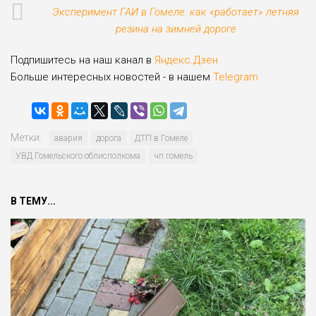
Эксперимент ГАИ в Гомеле: как «работает» летняя
резина на зимней дороге
Подпишитесь на наш канал в
Яндекс.Дзен
Больше интересных новостей - в нашем
Telegram
Метки:
авария
дорога
ДТП в Гомеле
УВД Гомельского облисполкома
чп гомель
В ТЕМУ...