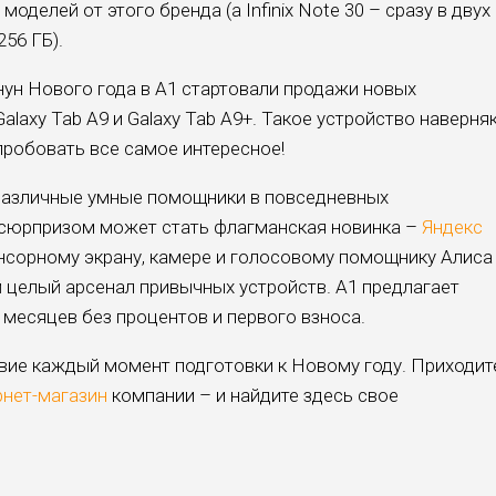
оделей от этого бренда (а Infinix Note 30 – сразу в двух
56 ГБ).
нун Нового года в А1 стартовали продажи новых
 Galaxy Tab A9 и Galaxy Tab A9+. Такое устройство наверня
пробовать все самое интересное!
у различные умные помощники в повседневных
 сюрпризом может стать флагманская новинка –
Яндекс
енсорному экрану, камере и голосовому помощнику Алиса
й целый арсенал привычных устройств. А1 предлагает
4 месяцев без процентов и первого взноса.
твие каждый момент подготовки к Новому году. Приходит
рнет-магазин
компании – и найдите здесь свое