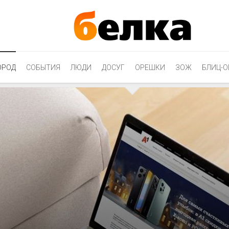
ОРОД
СОБЫТИЯ
ЛЮДИ
ДОСУГ
ОРЕШКИ
ЗОЖ
БЛИЦ-О