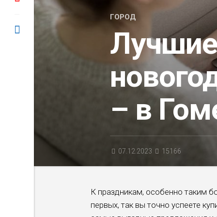
ГОРОД
Лучшие
нового
– в Гом
07.12.2023
15166
К праздникам, особенно таким бо
первых, так вы точно успеете куп