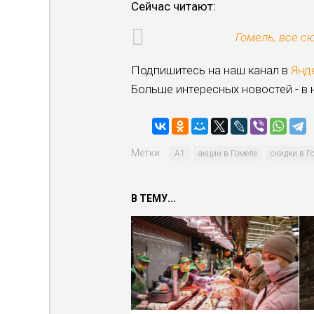
Сейчас читают:
Гомель, все с
Подпишитесь на наш канал в
Янд
Больше интересных новостей - в
Метки:
А1
акции в Гомеле
скидки в Г
В ТЕМУ...