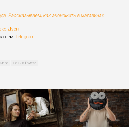
юда. Рассказываем, как экономить в магазинах
екс.Дзен
 нашем
Telegram
омеле
цены в Гомеле