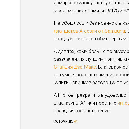
ярмарке скидок участвуют шесть м
модификациях памяти: 8/128 и 8/2
Не обошлось и без новинок: в ка
планшетов А-серии от Samsung
:
порадует тех, кто любит первым 
А для тех, кому больше по вкус
развлечениях, лучшим приятным
Станция Дуо Макс
. Благодаря с
эта умная колонка заменит собо
купить новинку в рассрочку до 2
А1 готов превратить в удовольс
в магазины А1 или посетите
инте
праздничное настроение!
ИСТОЧНИК:
А1