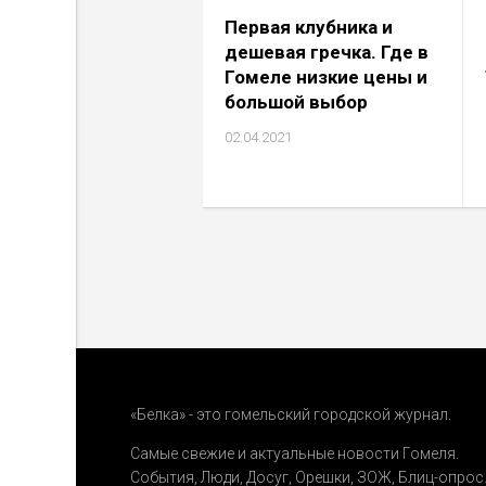
Первая клубника и
дешевая гречка. Где в
Гомеле низкие цены и
большой выбор
02.04.2021
«Белка» - это гомельский городской журнал.
Самые свежие и актуальные новости Гомеля.
События
,
Люди
,
Досуг
,
Орешки
,
ЗОЖ
,
Блиц-опрос