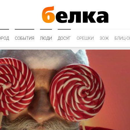
ОРОД
СОБЫТИЯ
ЛЮДИ
ДОСУГ
ОРЕШКИ
ЗОЖ
БЛИЦ-О