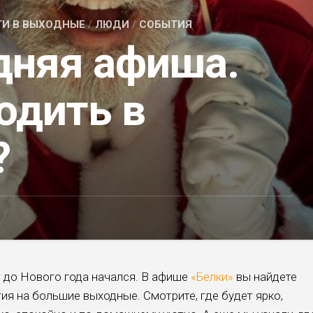
ТИ В ВЫХОДНЫЕ
/
ЛЮДИ
/
СОБЫТИЯ
дняя афиша.
одить в
?
т до Нового года начался. В афише
«Белки»
вы найдете
ия на большие выходные. Смотрите, где будет ярко,