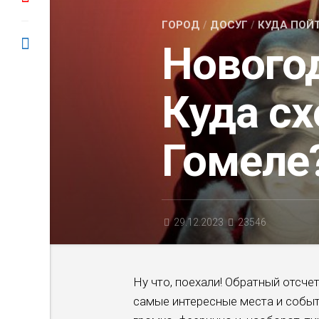
ГОРОД
/
ДОСУГ
/
КУДА ПОЙ
Нового
Куда сх
Гомеле
29.12.2023
23546
Ну что, поехали! Обратный отсче
самые интересные места и событ