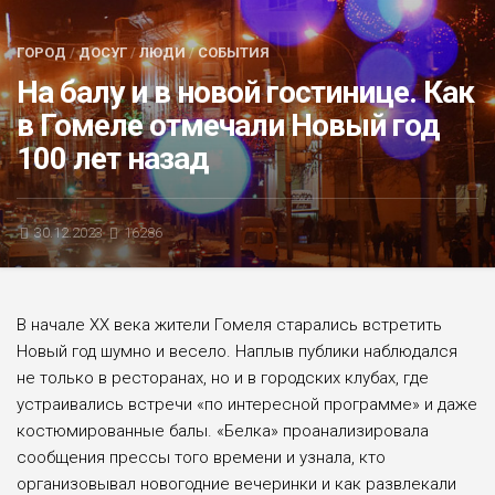
БЛИЦ-ОПРОС
ГОРОД
/
ДОСУГ
/
ЛЮДИ
/
СОБЫТИЯ
АФИША
На балу и в новой гостинице. Как
в Гомеле отмечали Новый год
100 лет назад
30.12.2023
16286
В начале ХХ века жители Гомеля старались встретить
Новый год шумно и весело. Наплыв публики наблюдался
не только в ресторанах, но и в городских клубах, где
устраивались встречи «по интересной программе» и даже
костюмированные балы. «Белка» проанализировала
сообщения прессы того времени и узнала, кто
организовывал новогодние вечеринки и как развлекали