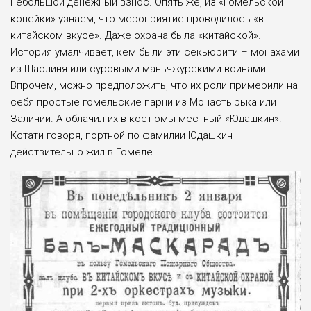
небольшой денежный взнос. Опять же, из «Гомельской
копейки» узнаем, что мероприятие проводилось «в
китайском вкусе». Даже охрана была «китайской».
История умалчивает, кем были эти секьюрити – монахами
из Шаолиня или суровыми маньчжурскими воинами.
Впрочем, можно предположить, что их роли примерили на
себя простые гомельские парни из Монастырька или
Залинии. А облачил их в костюмы местный «Юдашкин».
Кстати говоря, портной по фамилии Юдашкин
действительно жил в Гомеле.