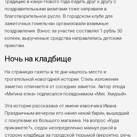
Традицию в канун Нового года ездить друг к другу с
поздравительными визитами тоже направили в
благотворительное русло. В городском клубе для
зажиточных гомельчан организовали взаимные
поздравления. Взнос за участие составлял 1 рубль 50
копеек, вырученные средства направлялись детским
приютам.
Ночь на кладбище
На страницах газеты в те дни нашлось место и
трогательной новогодней истории. Стиль изложения
заметно отличается от соседних заметок. Автор этюда
«Митина елка» подписался псевдонимом «Мих. Хмурый».
Эта история рассказана от имени извозчика Ивана.
Праздничным вечером его нанял некий барин, вышедший
с покупками из большого магазина. На вопрос «Куда
прикажете?», седок неопределенно махнул рукой в
сторону кладбища за городской тюрьмой (вероятно, речь