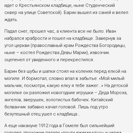
идет о Крестьянском кладбище, ныне Студенческий
сквер на улице Советской). Барин вышел из саней и велел
ждать.
Падал снег, прошел час, а клиента все не было. Иван
набрался храбрости и пошел на кладбище. Завернув за
угол церкви (православный храм Рождества Богородицы,
ныне – костел Рождества Девы Марии), извозчик
оцепенел от увиденного и перекрестился.
Барин без шубы и шапки стоял на коленях перед елкой на
могиле. И бормотал, словно впал в забытье: «Мой милый
мальчик, посмотри, какую елку я тебе зажег…» На детской
могилке он разложил новогодние игрушки – Деда Мороза,
ангелов, зверушек, золотистых бабочек. Китайский
болванчик забавно качал головой. Лишь под утро
безутешный отец ушел с кладбища…
А еще накануне 1912 года в Гомеле был сильнейший
гололед, прохожие падали «почти ежеминутно» и через