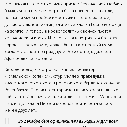
страданиям. Но этот великий пример беззаветной любви к
ближним, эта великая жертва была принесена, а люди,
сознавая умом необходимость жить по его заветам,
душою остаются такими, какими их застал Господь, сойдя
на землю. И теперь в кровопролитных войнах льется
человеческая кровь. И теперь люди погрязли в болотах
порока… Посмотрите, может быть в этот самый момент,
когда мы радостно празднуем Рождество, в далекой
Африке льется кровь…»
Скорее всего, эти строчки написал редактор
«Гомельской копейки» Артур Миляев, прадедушка
известного советского и российского барда Александра
Розенбаума. Очевидно, автор имел в виду колониальные
войны, что Испания и Италия вели в то время в Марокко и
Ливии. До начала Первой мировой войны оставалось
менее двух лет…
25 декабря был официальным выходным для всех.