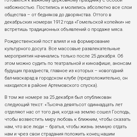
готовился к важному церковному празднику с особой
набожностью. Постились и молились абсолютно все слои
общества – от бедняков до дворянства. Оттого в
декабрьских номерах 1912 года «Гомельской копейки» не
встретишь традиционных объявлений о продаже мяса.
Рождественский пост влиял и на формирование
культурного досуга. Все массовые развлекательные
мероприятия начинались только после 25 декабря. Об
этом можно судить по театральной и киноафише, анонсам
будущих празднеств, главное из которых – новогодний
бал-маскарад в городском клубе (предположительно, он
находился в районе Артемовского спуска).
В том же номере за 25 декабря был опубликован
следующий текст: «Тысяча девятьсот одиннадцать лет
отделяют нас от того дня, когда на землю сошел Господь,
чтобы возвестить миру любовь к ближним, чтобы сказать
нам, что все люди – братья, чтобы жизнь земную отдать
нам и чрез свои страдания положить конец нашим