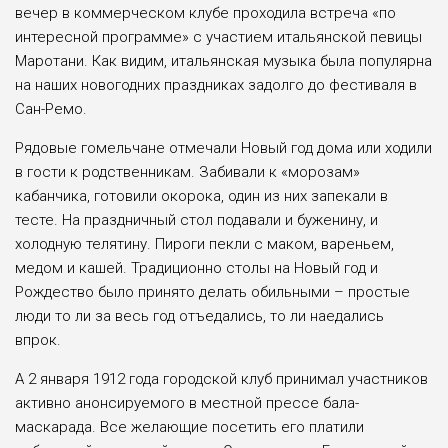
вечер в коммерческом клубе проходила встреча «по
интересной программе» с участием итальянской певицы
Маротани. Как видим, итальянская музыка была популярна
на наших новогодних праздниках задолго до фестиваля в
Сан-Ремо.
Рядовые гомельчане отмечали Новый год дома или ходили
в гости к родственникам. Забивали к «морозам»
кабанчика, готовили окорока, один из них запекали в
тесте. На праздничный стол подавали и буженину, и
холодную телятину. Пироги пекли с маком, вареньем,
медом и кашей. Традиционно столы на Новый год и
Рождество было принято делать обильными – простые
люди то ли за весь год отъедались, то ли наедались
впрок.
А 2 января 1912 года городской клуб принимал участников
активно анонсируемого в местной прессе бала-
маскарада. Все желающие посетить его платили