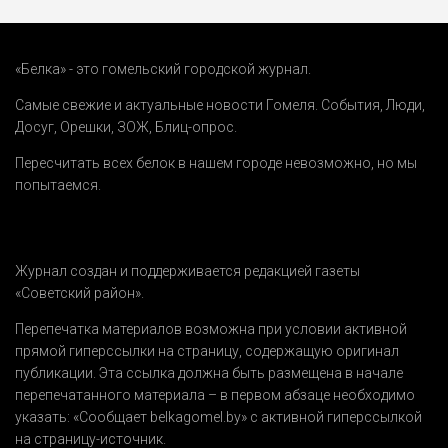
«Белка» - это гомельский городской журнал.
Самые свежие и актуальные новости Гомеля.
События
,
Люди
,
Досуг
,
Орешки
,
ЗОЖ
,
Блиц-опрос
.
Пересчитать всех белок в нашем городе невозможно, но мы
попытаемся.
Журнал создан и поддерживается редакцией газеты
«Советский район».
Перепечатка материалов возможна при условии активной
прямой гиперссылки на страницу, содержащую оригинал
публикации. Эта ссылка должна быть размещена в начале
перепечатанного материала – в первом абзаце необходимо
указать:
«Сообщает belkagomel.by»
с активной гиперссылкой
на страницу-источник.