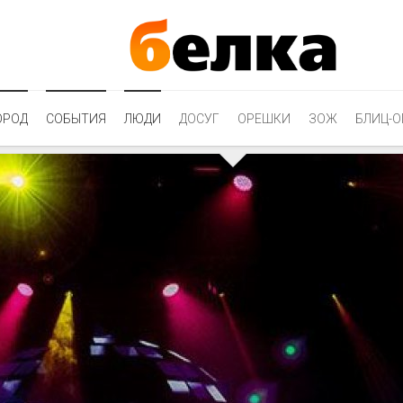
ОРОД
СОБЫТИЯ
ЛЮДИ
ДОСУГ
ОРЕШКИ
ЗОЖ
БЛИЦ-О