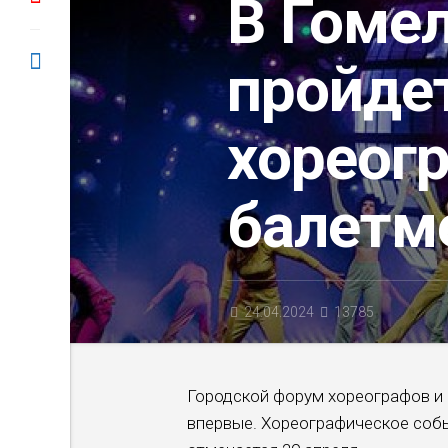
В Гоме
пройде
хореог
балетм
24.04.2024
13785
Городской форум хореографов и 
впервые. Хореографическое собы