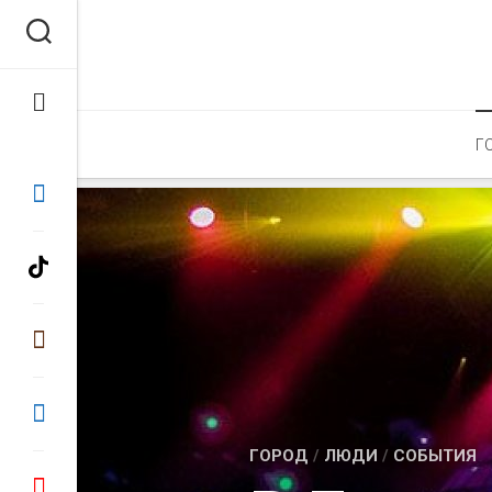
Перейти
к
содержанию
Г
ГОРОД
/
ЛЮДИ
/
СОБЫТИЯ