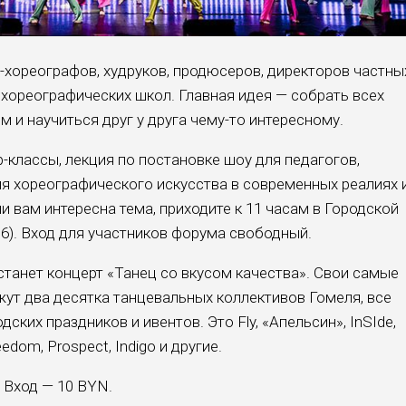
хореографов, худруков, продюсеров, директоров частны
 хореографических школ. Главная идея — собрать всех
 и научиться друг у друга чему-то интересному.
-классы, лекция по постановке шоу для педагогов,
ия хореографического искусства в современных реалиях 
и вам интересна тема, приходите к 11 часам в Городской
 16). Вход для участников форума свободный.
анет концерт «Танец со вкусом качества». Свои самые
жут два десятка танцевальных коллективов Гомеля, все
ских праздников и ивентов. Это Fly, «Апельсин», InSIde,
reedom, Prospect, Indigo и другие.
 Вход — 10 BYN.