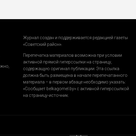
Журнал создан и поддерживается редакцией газеты
«Советский район».
.
Перепечатка материалов возможна при условии
активной прямой гиперссылки на страницу,
ожно,
содержащую оригинал публикации. Эта ссылка
должна быть размещена в начале перепечатанного
материала – в первом абзаце необходимо указать:
«Сообщает belkagomel.by»
с активной гиперссылкой
на страницу-источник.