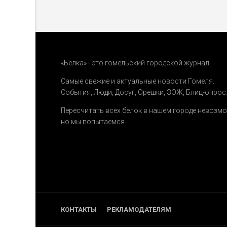
«Белка» - это гомельский городской журнал.
Самые свежие и актуальные новости Гомеля.
События
,
Люди
,
Досуг
,
Орешки
,
ЗОЖ
,
Блиц-опрос
Пересчитать всех белок в нашем городе невозм
но мы попытаемся.
КОНТАКТЫ
РЕКЛАМОДАТЕЛЯМ