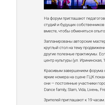
На форум приглашают педагогов-
студий и будущих собственников
вместе, чтобы обменяться опытом
Запланированы авторские мастер
круглый стол на тему продвижен
другие полезные практикумы. Есл
центр культуры (ул. Ирининская,
Красивым завершением форума ст
яркие номера на сцене ГЦК пока
они — постоянные участники город
Dance family, Slam, Vida, Liveнь, F
Зрителей приглашают к 19 часам.