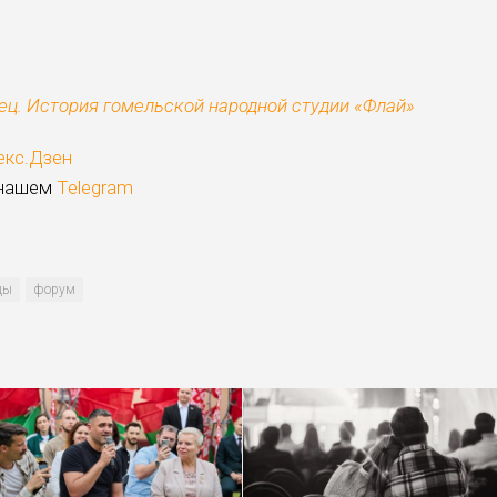
ец. История гомельской народной студии «Флай»
екс.Дзен
 нашем
Telegram
цы
форум