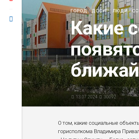
ГОРОД
/
ДОСУГ
/
ЛЮДИ
/
СО
Какие 
появятс
ближай
13.07.2024
30092
О том, какие социальные объект
горисполкома Владимира Привало