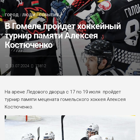
БЛИЦ-ОПРОС
ГОРОД
/
ЛЮДИ
/
СОБЫТИЯ
АФИША
В Гомеле пройдет хоккейный
турнир памяти Алексея
Костюченко
13.07.2024
13812
На арене Ледового дворца с 17 по 19 июля пройдет
турнир памяти мецената гомельского хоккея Алексея
Костюченко.