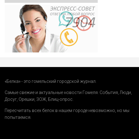
«Белка» - это гомельский городской журнал.
Самые свежие и актуальные новости Гомеля.
События
,
Люди
,
Досуг
,
Орешки
,
ЗОЖ
,
Блиц-опрос
.
Пересчитать всех белок в нашем городе невозможно, но мы
попытаемся.