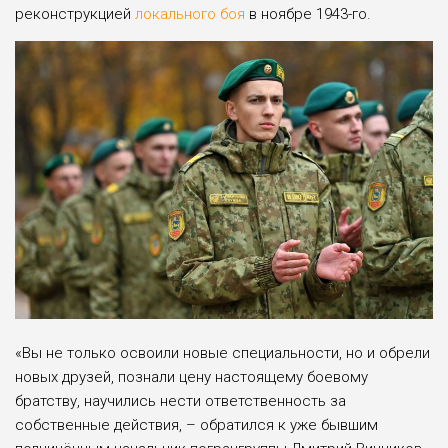
реконструкцией
локального боя
в ноябре 1943-го.
«Вы не только освоили новые специальности, но и обрели
новых друзей, познали цену настоящему боевому
братству, научились нести ответственность за
собственные действия, – обратился к уже бывшим