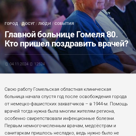
БЛИЦ-ОПРОС
АФИША
ГОРОД
/
ДОСУГ
/
ЛЮДИ
/
СОБЫТИЯ
Главной больнице Гомеля 80.
Кто пришел поздравить врачей?
04.11.2024
12524
Свою работу Гомельская областная клиническая
больница начала спустя год после освобождения города
от немецко-фашистских захватчиков – в 1944-м. Помощь
врачей тогда нужна была многим жителям региона,
особенно свирепствовали инфекционные болезни.
Первым немногочисленным врачам, медсёстрам и
санитаркам пришлось несладко, ведь нужно было не