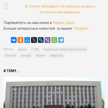
В Гомеле обсуждают актуальные вопросы
региональной медицины
Подпишитесь на наш канал в
Яндекс.Дзен
Больше интересных новостей - в нашем
Telegram
Метки:
врачи
ГОКБ
Гомельская областная больница
история
концерт
медики
медицина
В ТЕМУ...