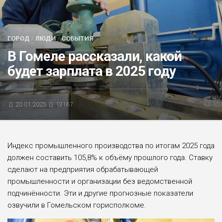
БЛИЦ-ОПРОС
АФИША
ГОРОД
/
ЛЮДИ
/
СОБЫТИЯ
В Гомеле рассказали, какой
будет зарплата в 2025 году
20.01.2025
13167
Индекс промышленного производства по итогам 2025 года
должен составить 105,8% к объёму прошлого года. Ставку
сделают на предприятия обрабатывающей
промышленности и организации без ведомственной
подчинённости. Эти и другие прогнозные показатели
озвучили в Гомельском горисполкоме.