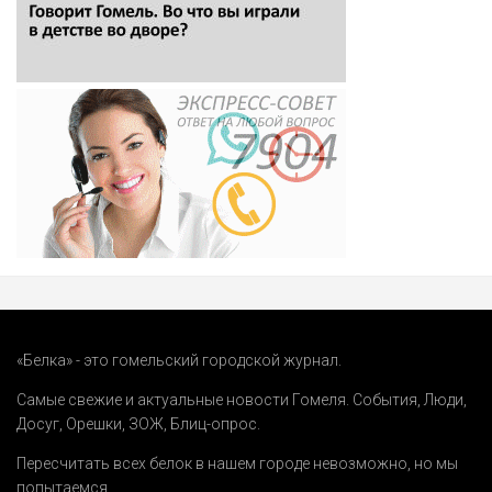
«Белка» - это гомельский городской журнал.
Самые свежие и актуальные новости Гомеля.
События
,
Люди
,
Досуг
,
Орешки
,
ЗОЖ
,
Блиц-опрос
.
Пересчитать всех белок в нашем городе невозможно, но мы
попытаемся.