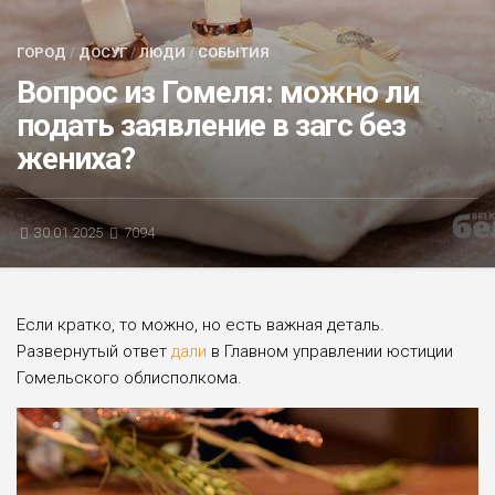
БЛИЦ-ОПРОС
ГОРОД
/
ДОСУГ
/
ЛЮДИ
/
СОБЫТИЯ
АФИША
Вопрос из Гомеля: можно ли
подать заявление в загс без
жениха?
30.01.2025
7094
Если кратко, то можно, но есть важная деталь.
Развернутый ответ
дали
в Главном управлении юстиции
Гомельского облисполкома.