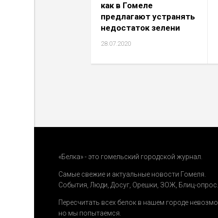
как в Гомеле
предлагают устранять
недостаток зелени
28.07.2020
«Белка» - это гомельский городской журнал.
Самые свежие и актуальные новости Гомеля.
События
,
Люди
,
Досуг
,
Орешки
,
ЗОЖ
,
Блиц-опрос
Пересчитать всех белок в нашем городе невозм
но мы попытаемся.