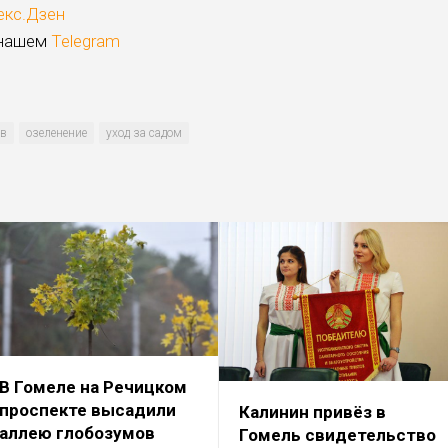
екс.Дзен
 нашем
Telegram
ев
озеленение
уход за садом
В Гомеле на Речицком
проспекте высадили
Калинин привёз в
аллею глобозумов
Гомель свидетельство