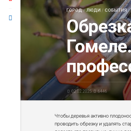
ГОРОД
/
ЛЮДИ
/
СОБЫТИЯ
Обрезк
Гомеле
профес
02.02.2025
6446
Чтобы деревья активно плодонос
проводить обрезку и удалять ста