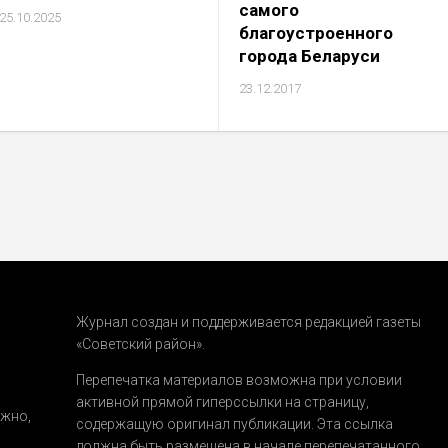
самого
25.10.2025
благоустроенного
города Беларуси
23.12.2017
Журнал создан и поддерживается редакцией газеты
«Советский район».
.
Перепечатка материалов возможна при условии
активной прямой гиперссылки на страницу,
ожно,
содержащую оригинал публикации. Эта ссылка
должна быть размещена в начале перепечатанного