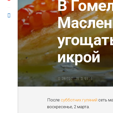
В Гомел
Маслен
угощат
икрой
28.02.2025
9116
После
субботних гуляний
сеть ма
воскресенье, 2 марта.