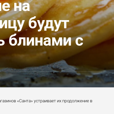
е на
ицу будут
ь блинами с
газинов «Санта» устраивает их продолжение в