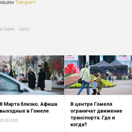
 нашем
Telegram
в Гомеле
санта
8 Марта близко. Афиша
В центре Гомеля
выходных в Гомеле
ограничат движение
транспорта. Где и
03.03.2023
когда?