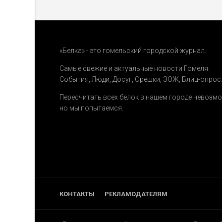
«Белка» - это гомельский городской журнал.
Самые свежие и актуальные новости Гомеля.
События
,
Люди
,
Досуг
,
Орешки
,
ЗОЖ
,
Блиц-опрос
Пересчитать всех белок в нашем городе невозм
но мы попытаемся.
КОНТАКТЫ
РЕКЛАМОДАТЕЛЯМ