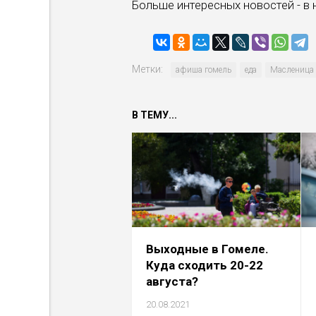
Больше интересных новостей - в
Метки:
афиша гомель
еда
Масленица 
В ТЕМУ...
Выходные в Гомеле.
Куда сходить 20-22
августа?
20.08.2021