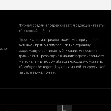
Журнал создан и поддерживается редакцией газеты
«Советский район».
.
Перепечатка материалов возможна при условии
активной прямой гиперссылки на страницу,
ожно,
содержащую оригинал публикации. Эта ссылка
должна быть размещена в начале перепечатанного
материала – в первом абзаце необходимо указать:
«Сообщает belkagomel.by»
с активной гиперссылкой
на страницу-источник.