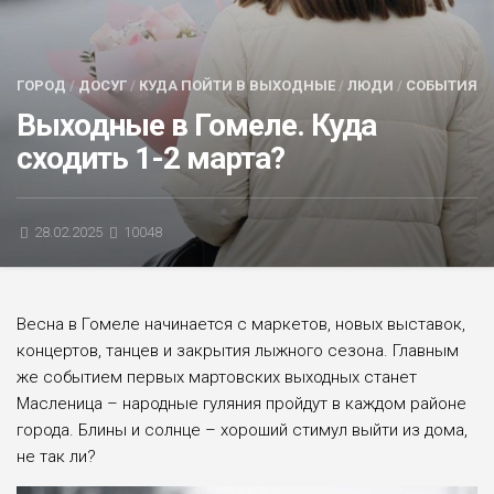
БЛИЦ-ОПРОС
АФИША
ГОРОД
/
ДОСУГ
/
КУДА ПОЙТИ В ВЫХОДНЫЕ
/
ЛЮДИ
/
СОБЫТИЯ
Выходные в Гомеле. Куда
сходить 1-2 марта?
28.02.2025
10048
Весна в Гомеле начинается с маркетов, новых выставок,
концертов, танцев и закрытия лыжного сезона. Главным
же событием первых мартовских выходных станет
Масленица – народные гуляния пройдут в каждом районе
города. Блины и солнце – хороший стимул выйти из дома,
не так ли?