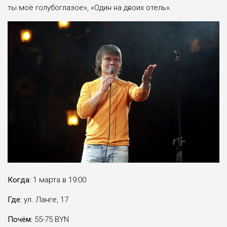
ты моё голубоглазое», «Один на двоих отель».
Когда:
1 марта в 19:00
Где:
ул. Ланге, 17
Почём:
55-75 BYN