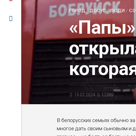
ГОРОД
/
ДОСУГ
/
ЛЮДИ
/
СО
«Папы»
открыл
котора
19.02.2024
17389
В белорусских семьях обычно за
многое дать своим сыновьям и д