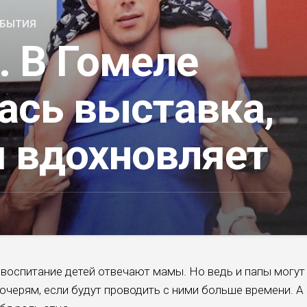
БЫТИЯ
. В Гомеле
ась выставка,
я вдохновляет
 воспитание детей отвечают мамы. Но ведь и папы могут
очерям, если будут проводить с ними больше времени. А