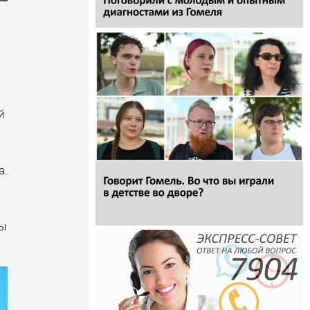
й
а.
бы