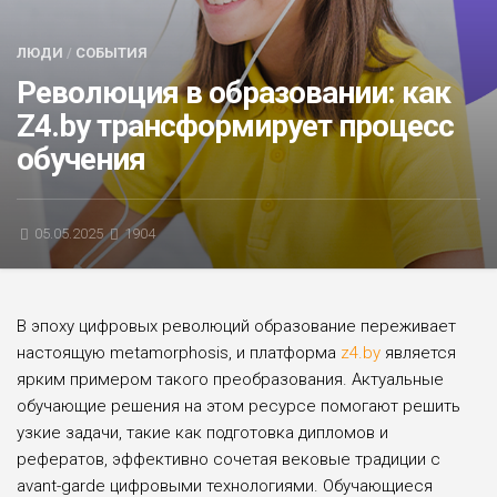
БЛИЦ-ОПРОС
ЛЮДИ
/
СОБЫТИЯ
АФИША
Революция в образовании: как
Z4.by трансформирует процесс
обучения
05.05.2025
1904
В эпоху цифровых революций образование переживает
настоящую metamorphosis, и платформа
z4.by
является
ярким примером такого преобразования. Актуальные
обучающие решения на этом ресурсе помогают решить
узкие задачи, такие как подготовка дипломов и
рефератов, эффективно сочетая вековые традиции с
avant-garde цифровыми технологиями. Обучающиеся