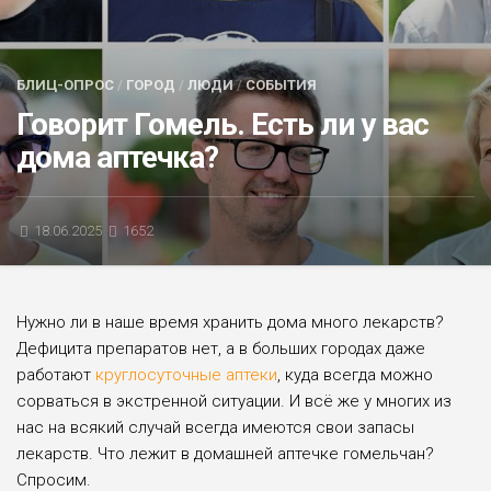
БЛИЦ-ОПРОС
АФИША
БЛИЦ-ОПРОС
/
ГОРОД
/
ЛЮДИ
/
СОБЫТИЯ
Говорит Гомель. Есть ли у вас
дома аптечка?
18.06.2025
1652
Нужно ли в наше время хранить дома много лекарств?
Дефицита препаратов нет, а в боль­ших городах даже
работают
круглосуточные аптеки
, куда всегда можно
сорваться в экстренной ситуации. И всё же у многих из
нас на всякий случай всегда имеются свои запа­сы
лекарств. Что лежит в домашней аптечке гомельчан?
Спросим.