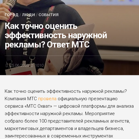
БЛИЦ-ОПРОС
ГОРОД
/
ЛЮДИ
/
СОБЫТИЯ
АФИША
Как точно оценить
эффективность наружной
рекламы? Ответ МТС
25.06.2025
1010
Как точно оценить эффективность наружной рекламы?
Компания МТС
провела
официальную презентацию
сервиса «МТС Охват» — цифровой платформы для анализа
эффективности наружной рекламы. Мероприятие
собрало более 100 представителей рекламных агентств,
маркетинговых департаментов и владельцев бизнеса,
заинтересованных в современных инструментах