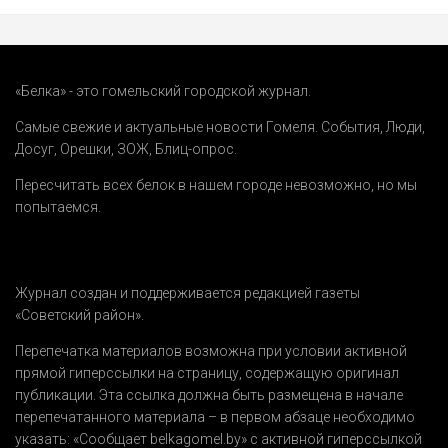
«Белка» - это гомельский городской журнал.
Самые свежие и актуальные новости Гомеля.
События
,
Люди
,
Досуг
,
Орешки
,
ЗОЖ
,
Блиц-опрос
.
Пересчитать всех белок в нашем городе невозможно, но мы
попытаемся.
Журнал создан и поддерживается редакцией газеты
«Советский район».
Перепечатка материалов возможна при условии активной
прямой гиперссылки на страницу, содержащую оригинал
публикации. Эта ссылка должна быть размещена в начале
перепечатанного материала – в первом абзаце необходимо
указать:
«Сообщает belkagomel.by»
с активной гиперссылкой