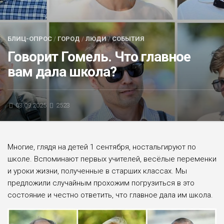
БЛИЦ-ОПРОС
АФИША
БЛИЦ-ОПРОС
/
ГОРОД
/
ЛЮДИ
/
СОБЫТИЯ
Говорит Гомель. Что главное
вам дала школа?
03.09.2025
2523
Многие, глядя на детей 1 сентября, ностальгируют по
школе. Вспоминают первых учителей, весёлые переменки
и уроки жизни, полученные в старших классах. Мы
предложили случайным прохожим погрузиться в это
состояние и чест­но ответить, что главное дала им школа.