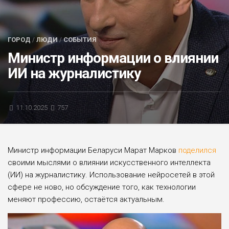
БЛИЦ-ОПРОС
АФИША
ГОРОД
/
ЛЮДИ
/
СОБЫТИЯ
Министр информации о влиянии
ИИ на журналистику
11.10.2025
757
Министр информации Беларуси Марат Марков
поделился
своими мыслями о влиянии искусственного интеллекта
(ИИ) на журналистику. Использование нейросетей в этой
сфере не ново, но обсуждение того, как технологии
меняют профессию, остаётся актуальным.