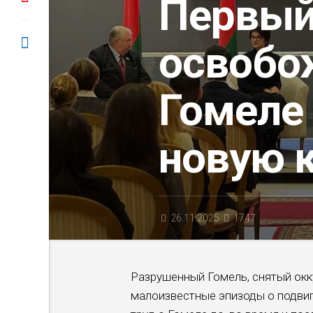
Первы
освобо
Гомеле
новую к
26.11.2025
1747
Разрушенный Гомель, снятый окк
малоизвестные эпизоды о подви