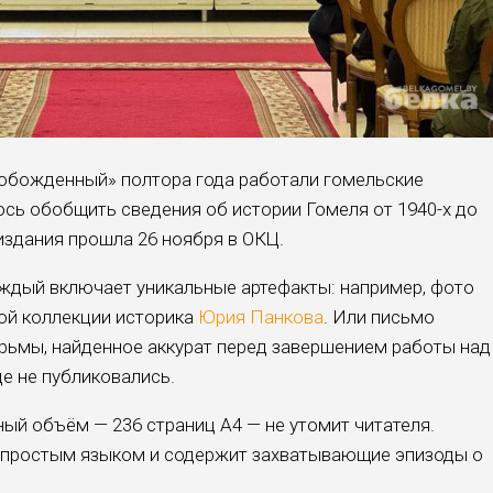
вобожденный» полтора года работали гомельские
ось обобщить сведения об истории Гомеля от 1940-х до
издания прошла 26 ноября в ОКЦ.
ждый включает уникальные артефакты: например, фото
ной коллекции историка
Юрия Панкова
. Или письмо
рьмы, найденное аккурат перед завершением работы над
де не публиковались.
ый объём — 236 страниц А4 — не утомит читателя.
 простым языком и содержит захватывающие эпизоды о