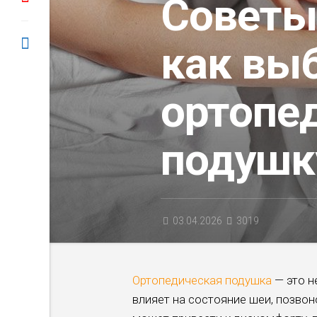
Советы
как вы
ортопе
подушк
03.04.2026
3019
Ортопедическая подушка
— это н
влияет на состояние шеи, позво