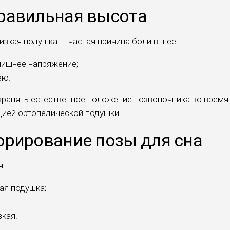
равильная высота
зкая подушка — частая причина боли в шее.
лишнее напряжение;
ею.
хранять естественное положение позвоночника во время
цией ортопедической подушки .
орирование позы для сна
ят:
ая подушка;
кая.