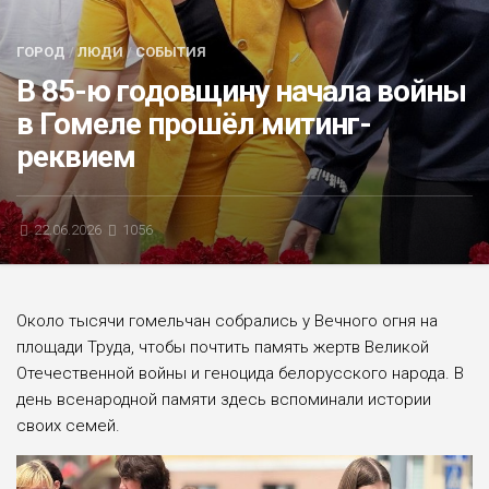
БЛИЦ-ОПРОС
ГОРОД
/
ЛЮДИ
/
СОБЫТИЯ
АФИША
В 85-ю годовщину начала войны
в Гомеле прошёл митинг-
реквием
22.06.2026
1056
Около тысячи гомельчан собрались у Вечного огня на
площади Труда, чтобы почтить память жертв Великой
Отечественной войны и геноцида белорусского народа. В
день всенародной памяти здесь вспоминали истории
своих семей.