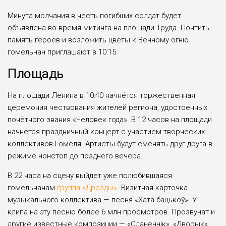
Минута молчания в честь погибших солдат будет
объявлена во время митинга на площади Труда. Почтить
память героев и возложить цветы к Вечному огню
гомельчан приглашают в 10:15.
Площадь
На площади Ленина в 10:40 начнётся торжественная
церемония чествования жителей региона, удостоенных
почётного звания «Человек года». В 12 часов на площади
начнётся праздничный концерт с участием творческих
коллективов Гомеля. Артисты будут сменять друг друга в
режиме нон­стоп до позднего вечера.
В 22 часа на сцену выйдет уже полюбившаяся
гомельчанам
группа «Дрозды»
. Визитная карточка
музыкального коллектива — песня «Хата бацькоў». У
клипа на эту песню более 6 млн просмотров. Прозвучат и
другие известные композиции — «Сланечнік», «Дворык»,