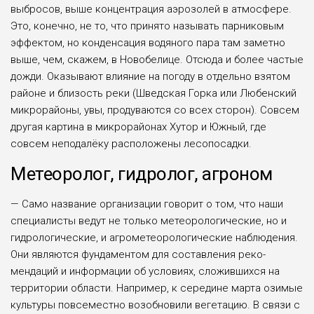
выбросов, выше концентрация аэро­золей в атмосфере.
Это, конечно, не то, что принято называть парниковым
эффектом, но конденсация водяного пара там заметно
выше, чем, скажем, в Новобелице. Отсюда и более частые
дожди. Оказывают влияние на погоду в отдельно взятом
районе и близость реки (Шведская Горка или Любен­ский
микрорайоны, увы, продуваются со всех сторон). Совсем
другая карти­на в микрорайонах Хутор и Южный, где
совсем неподалёку расположены лесопосадки.
М
етеоролог, гидролог, агроном
— Само название организации гово­рит о том, что наши
специалисты ведут не только метеорологические, но и
гидрологические, и агрометеороло­гические наблюдения.
Они являются фундаментом для составления реко­
мендаций и информации об услови­ях, сложившихся на
территории обла­сти. Например, к середине марта ози­мые
культуры повсеместно возобно­вили вегетацию. В связи с