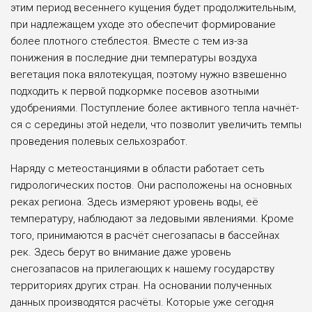
этим пери­од весеннего кущения будет продолжи­тельным,
при надлежащем уходе это обеспечит формирование
более плот­ного стеблестоя. Вместе с тем из-за
понижения в последние дни темпе­ратуры воздуха
вегетация пока вяло­текущая, поэтому нужно взвешенно
подходить к первой подкормке посе­вов азотными
удобрениями. Посту­пление более активного тепла начнёт­
ся с середины этой недели, что позво­лит увеличить темпы
проведения поле­вых сельхозработ.
Наряду с метеостанциями в области работает сеть
гидрологических постов. Они расположены на основных
реках региона. Здесь измеряют уровень воды, её
температуру, наблюдают за ледовы­ми явлениями. Кроме
того, принима­ются в расчёт снегозапасы в бассей­нах
рек. Здесь берут во внимание даже уровень
снегозапасов на прилегаю­щих к нашему государству
территори­ях других стран. На основании полу­ченных
данных производятся расчёты. Которые уже сегодня