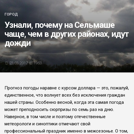
БЛИЦ-ОПРОС
ГОРОД
АФИША
Узнали, почему на Сельмаше
чаще, чем в других районах, идут
дожди
23.03.2017
1953
Прогноз погоды наравне с курсом доллара — это, пожалуй,
единствен­ное, что волнует всех без исключения граждан
нашей страны. Особенно вес­ной, когда эта самая погода
может пре­подносить сюрпризы по семь раз на дню.
Наверное, в том числе и поэтому отечественные
метеорологи и синопти­ки отмечают свой
профессиональный праздник именно в межсезонье. О том,