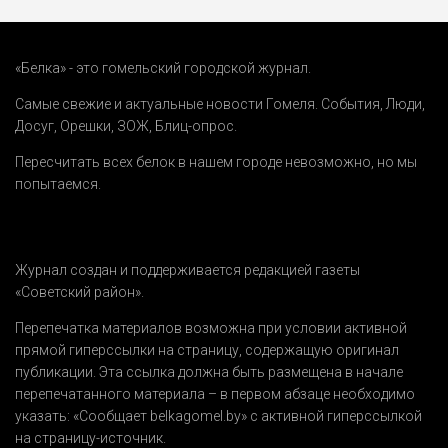
«Белка» - это гомельский городской журнал.
Самые свежие и актуальные новости Гомеля.
События
,
Люди
,
Досуг
,
Орешки
,
ЗОЖ
,
Блиц-опрос
.
Пересчитать всех белок в нашем городе невозможно, но мы
попытаемся.
Журнал создан и поддерживается редакцией газеты
«Советский район».
Перепечатка материалов возможна при условии активной
прямой гиперссылки на страницу, содержащую оригинал
публикации. Эта ссылка должна быть размещена в начале
перепечатанного материала – в первом абзаце необходимо
указать:
«Сообщает belkagomel.by»
с активной гиперссылкой
на страницу-источник.