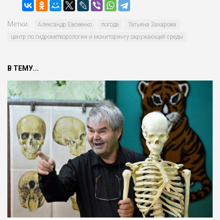
Метки:
Александр Евсеенко
погода
Татьяна Захарова
центр по гидрометеороло­гии и мониторингу окружающей сре­ды
В ТЕМУ...