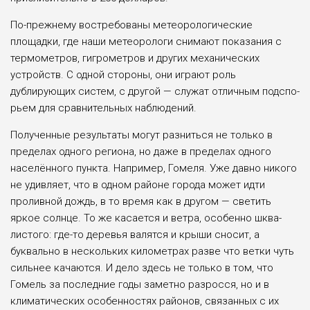
По-прежнему востребованы метеорологические
площадки, где наши метеорологи снимают показания с
тер­мометров, гигрометров и других меха­нических
устройств. С одной стороны, они играют роль
дублирующих систем, с другой — служат отличным подспо­
рьем для сравнительных наблюдений.
Полученные результаты могут раз­ниться не только в
пределах одно­го региона, но даже в пределах одно­го
населённого пункта. Например, Гомеля. Уже давно никого
не удивля­ет, что в одном районе города может идти
проливной дождь, в то время как в другом — светить
яркое солнце. То же касается и ветра, особенно шква­
листого: где-то деревья валятся и кры­ши сносит, а
буквально в нескольких километрах разве что ветки чуть
силь­нее качаются. И дело здесь не только в том, что
Гомель за последние годы заметно разросся, но и в
климатиче­ских особенностях районов, связан­ных с их