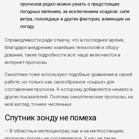
прогнозов редко можно узнать о предстоящих
погодных явлениях, за исключением осадков: силе
ветра, голо­ледице и других факторах, влияющих на
погоду.
Справедливости ради отмечу, что в последнее время,
благодаря вне­дрению новейших технологий и обору­
дования, такие подробности всё чаще включаются в
интернет-прогнозы.
Синоптики тоже используют подоб­ные уравнения в своей
работе, но только как своеобразное «сырьё» для
составле­ния прогноза. К которому добавляется немало и
других показателей. Поэтому синоптические прогнозы, на
мой взгляд, точнее численных.
С
путник зонду не помеха
— В областных метеоцентрах, как и на метеостанциях,
прогнозы погоды не составляются. У нас не такая