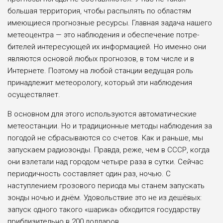
большая территория, чтобы распылять по обла­стям
имеющиеся прогнозные ресурсы. Главная задача нашего
метеоцентра — это наблюдения и обеспечение потре­
бителей интересующей их информа­цией. Но именно они
являются осно­вой любых прогнозов, в том чис­ле и в
Интернете. Поэтому на любой станции ведущая роль
принадлежит метеорологу, который эти наблюдения
осуществляет.
В основном для этого используют­ся автоматические
метеостанции. Но и традиционные методы наблюдения за
погодой не сбрасываются со счетов. Как и раньше, мы
запускаем радиозон­ды. Правда, реже, чем в СССР, когда
они взлетали над городом четыре раза в сутки. Сейчас
периодичность состав­ляет один раз, ночью. С
наступлением грозового периода мы станем запускать
зонды ночью и днём. Удовольствие это не из дешёвых:
запуск одного такого «шарика» обходится государству
при­близительно в 200 долларов.