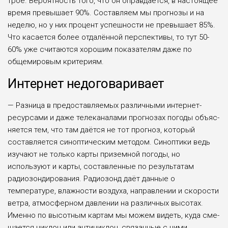
трое. Вероят­ность того, что он оправдается, в насто­ящее
время превышает 90%. Состав­ляем мы прогнозы и на
неделю, но у них процент успешности не превыша­ет 85%.
Что касается более отдалённой перспективы, то тут 50-
60% уже счи­таются хорошим показателям даже по
общемировым критериям.
И
нтернет недоговаривает
— Разница в предоставляемых раз­личными интернет-
ресурсами и даже телеканалами прогнозах погоды объяс­
няется тем, что там даётся не тот про­гноз, который
составляется синопти­ческим методом. Синоптики ведь
изу­чают не только карты приземной пого­ды, но
используют и карты, составлен­ные по результатам
радиозондирования. Радиозонд даёт данные о
температуре, влажности воздуха, направлении и ско­рости
ветра, атмосферном давлении на различных высотах.
Именно по высот­ным картам мы можем видеть, куда сме­
щается циклон или антициклон, связан­ные с ними