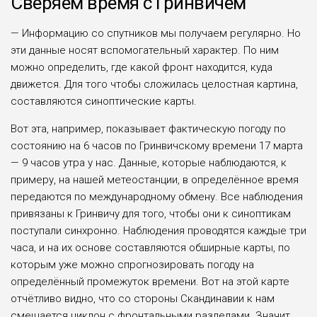
Сверяем время с Гринвичем
— Информацию со спутников мы получаем регулярно. Но
эти дан­ные носят вспомогательный харак­тер. По ним
можно определить, где какой фронт находится, куда
движет­ся. Для того чтобы сложилась целост­ная картина,
составляются синоптиче­ские карты.
Вот эта, например, показывает фак­тическую погоду по
состоянию на 6 часов по Гринвичскому времени 17 марта
— 9 часов утра у нас. Данные, которые наблюдаются, к
примеру, на нашей метеостанции, в определённое время
передаются по международному обмену. Все наблюдения
привязаны к Гринвичу для того, чтобы они к синоп­тикам
поступали синхронно. Наблю­дения проводятся каждые три
часа, и на их основе составляются обширные карты, по
которым уже можно спрог­нозировать погоду на
определённый промежуток времени. Вот на этой кар­те
отчётливо видно, что со стороны Скандинавии к нам
смещается циклон с фронтальными разделами. Значит,