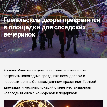
БЛИЦ-ОПРОС
СОБЫТИЯ
АФИША
Гомельские дворы превратятся
в площадки для соседских
вечеринок
22.12.2018
3202
Жители областного центра получат возможность
встретить новогодние праздники всем двором и
повеселиться на большом уличном празднике. Гостьей
двенадцати местных локаций станет нестандартная
новогодняя ёлка с конкурсами и подарками.