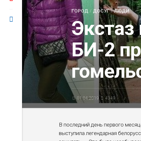
ГОРОД
/
ДОСУГ
/
ЛЮДИ
Экстаз 
БИ-2 п
гомель
01.04.2019
4349
В последний день первого месяц
выступила легендарная белорусск