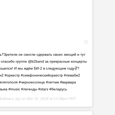
ть?Зрители не смогли сдержать своих эмоций и тут
 спасибо группе @b2band за прекрасные концерты
ершился! И мы ждём БИ-2 в следующем году✌? ⠀
#би2 #оркестр #симфоническийоркестр #леваби2
ялятополя #черноесолнце #летчик #варвара
ыка #music #легенды #stars #беларусь
allstars_by) on
Mar 31, 2019 at 12:58pm PDT