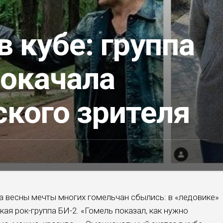
в кубе: группа
рокачала
ского зрителя
а весны мечты многих гомельчан сбылись: в «ледовике»
ая рок-группа БИ-2. «Гомель показал, как нужно