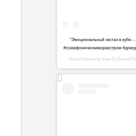
"Эмоциональный экстаз в кубе…
#ссимфоническиморкестром #домур
A post shared by
Irina S (Gomel Ci