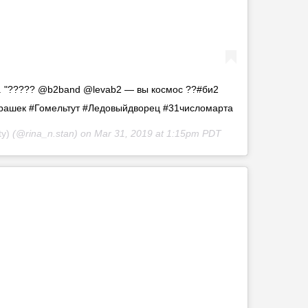
. "????? @b2band @levab2 — вы космос ??#би2
ашек #Гомельтут #Ледовыйдворец #31числомарта
ty)
(@rina_n.stan) on
Mar 31, 2019 at 1:15pm PDT