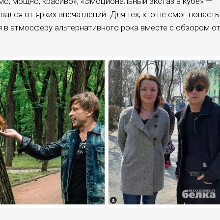
о, мощно, красиво», «
Эмоциональный экстаз в кубе» —
ался от ярких впечатлений. Для тех, кто не смог попасть
я в атмосферу альтернативного рока вместе с обзором о