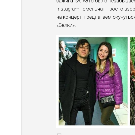
зажигать», «Это было незабываем
Instagram гомельчан просто взорв
на концерт, предлагаем окунутьс
«Белки».