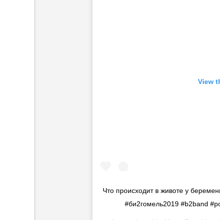
View t
Что происходит в животе у беремен
#би2гомель2019 #b2band #р