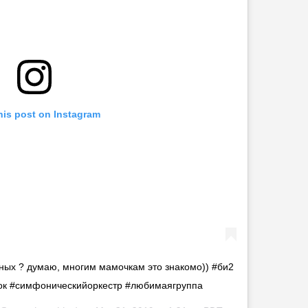
his post on Instagram
ных ? думаю, многим мамочкам это знакомо)) #би2
ок #симфоническийоркестр #любимаягруппа