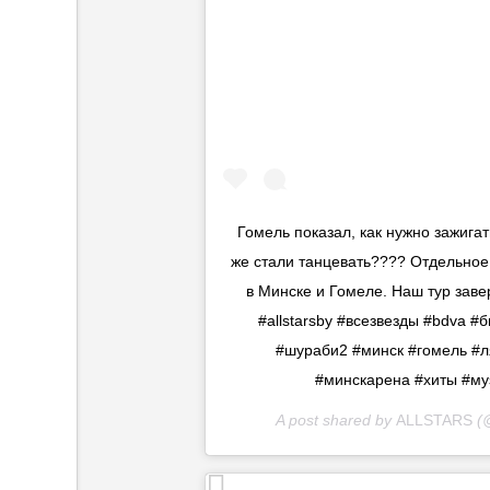
Гомель показал, как нужно зажига
же стали танцевать???? Отдельное
в Минске и Гомеле. Наш тур зав
#allstarsby #всезвезды #bdva 
#шураби2 #минск #гомель #л
#минскарена #хиты #муз
A post shared by
ALLSTARS
(@