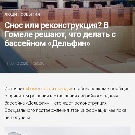
БЛИЦ-ОПРОС
ЛЮДИ
/
СОБЫТИЯ
АФИША
Снос или реконструкция? В
Гомеле решают, что делать с
бассейном «Дельфин»
05.12.2020
23530
Источник
«Гомельской правды»
в облисполкоме сообщил
о принятом решении в отношении аварийного здания
бассейна «Дельфин» – его ждёт реконструкция.
Официального подтверждения этой информации мы пока
не получили.