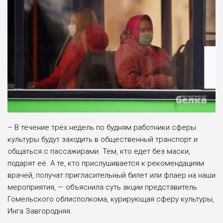
– В течение трёх недель по будням ра­ботники сферы
культу­ры будут заходить в об­щественный транспорт и
общаться с пасса­жирами. Тем, кто едет без маски,
подарят её. А те, кто прислушивается к рекомендациям
врачей, полу­чат пригла­сительный билет или флаер на наши
меро­приятия, — объяснила суть акции представитель
Гомельского облисполкома, курирующая сферу культуры,
Инга Завгородняя.