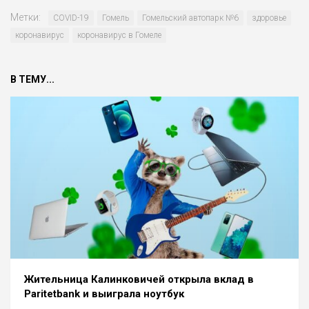
Метки:
COVID-19
Гомель
Гомельский автопарк №6
здоровье
коронавирус
коронавирус в Гомеле
В ТЕМУ...
Жительница Калинковичей открыла вклад в
Paritetbank и выиграла ноутбук