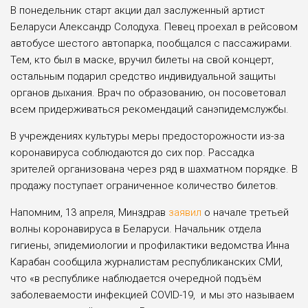
В понедельник старт акции дал заслуженный ар­тист
Беларуси Алек­сандр Солодуха. Певец проехал в рейсовом
автобусе шестого автопарка, пообщался с пассажирами.
Тем, кто был в маске, вру­чил билеты на свой концерт,
остальным подарил средство ин­дивидуальной защи­ты
органов дыхания. Врач по образованию, он посоветовал
всем придерживаться реко­мендаций санэпидем­службы.
В учреждениях культуры меры предосторожности из-за
коронавируса соблюдаются до сих пор. Рассадка
зрителей организована через ряд в шахматном порядке. В
продажу поступает ограниченное количество билетов.
Напомним, 13 апреля, Минздрав
заявил
о начале третьей
волны коронавируса в Беларуси. Начальник отдела
гигиены, эпидемиологии и профилактики ведомства Инна
Карабан сообщила журналистам республиканских СМИ,
что «в республике наблюдается очередной подъём
заболеваемости инфекцией COVID-19, и мы это называем