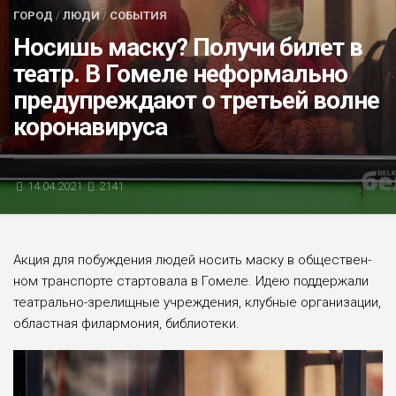
ГОРОД
/
ЛЮДИ
/
СОБЫТИЯ
БЛИЦ-ОПРОС
Носишь маску? Получи билет в
АФИША
театр. В Гомеле неформально
предупреждают о третьей волне
коронавируса
14.04.2021
2141
Акция для побуж­дения людей носить маску в обществен­
ном транспорте стартовала в Гомеле. Идею поддержали
театрально-зрелищные учреждения, клубные организации,
област­ная филармония, библиотеки.