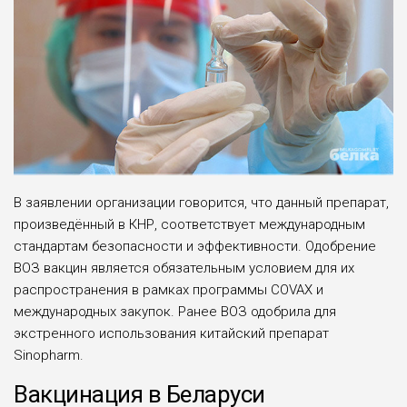
В заявлении организации говорится, что данный препа­рат,
произведённый в КНР, со­ответствует международным
стандартам безопасности и эф­фективности. Одобрение
ВОЗ вакцин является обязатель­ным условием для их
распро­странения в рамках програм­мы COVAX и
международных закупок. Ранее ВОЗ одобри­ла для
экстренного исполь­зования китайский препарат
Sinopharm.
Вакцинация в Беларуси