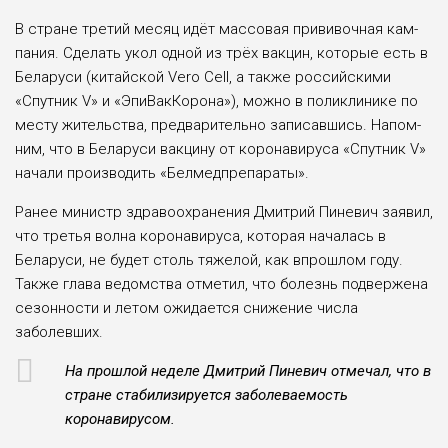
В стране третий месяц идёт массовая прививочная кам­
пания. Сделать укол одной из трёх вакцин, которые есть в
Беларуси (китайской Vero Cell, а также российскими
«Спутник V» и «ЭпиВакКоро­на»), можно в поликлинике по
месту жительства, предвари­тельно записавшись. Напом­
ним, что в Беларуси вакцину от коронавируса «Спутник V»
начали производить «Белмед­препараты».
Ранее министр здравоохране­ния Дмитрий Пиневич заявил,
что третья волна коронавируса, которая началась в
Беларуси, не будет столь тяжелой, как впрошлом году.
Также глава ве­домства отметил, что болезнь подвержена
сезонности и ле­том ожидается снижение чис­ла
заболевших.
На прошлой неделе Дмитрий Пиневич отмечал, что в
стра­не стабилизируется заболевае­мость
коронавирусом.