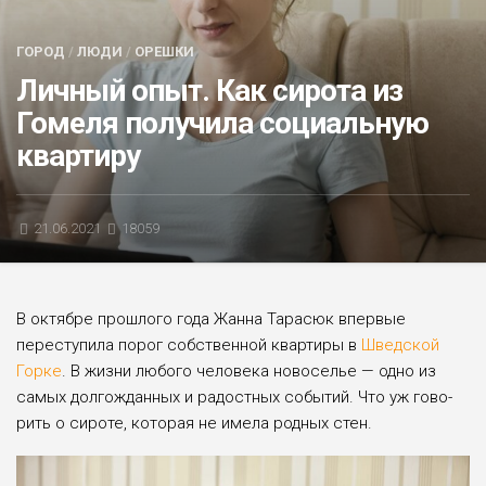
БЛИЦ-ОПРОС
ГОРОД
/
ЛЮДИ
/
ОРЕШКИ
АФИША
Личный опыт. Как сирота из
Гомеля получила социальную
квартиру
21.06.2021
18059
В октябре прошлого года Жанна Тарасюк впервые
переступила порог собственной квартиры в
Шведской
Горке
. В жизни любого чело­века новосе­лье — одно из
самых долго­жданных и радостных событий. Что уж гово­
рить о сироте, которая не имела родных стен.