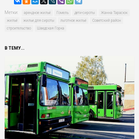
Метки:
арендное жильё
Гомель
дети-сироты
Жанна Тарасюк
жильё
жилье для сироты
льготное жильё
Совет­ский район
строительство
Шведская Горка
В ТЕМУ...