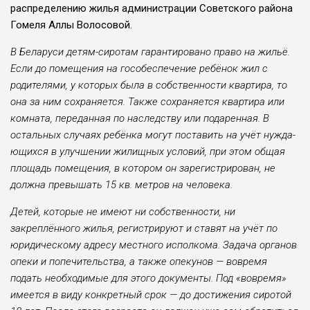
распределе­нию жилья администрации Совет­ского района
Гомеля Аллы Волосо­вой.
В Беларуси детям-сиротам гаран­тировано право на жильё.
Если до по­мещения на гособеспечение ребёнок жил с
родителями, у которых была в собственности квартира, то
она за ним со­храняется. Также сохраняется квартира или
комната, переданная по наследству или подаренная. В
остальных случаях ребёнка могут поставить на учёт нужда­
ющихся в улучшении жилищных усло­вий, при этом общая
площадь помещения, в котором он зарегистрирован, не
должна­ пре­вышать 15 кв. метров на человека.
Детей, которые не имеют ни соб­ственности, ни
закреплённого жилья, регистрируют и ста­вят на учёт по
юридическому адресу местного исполкома. Задача органов
опеки и попечи­тельства, а также опекунов — вовремя
подать необходимые для этого документы. Под «вовремя»
имеется в виду конкретный срок — до достижения сиротой