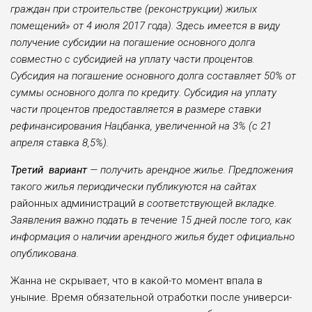
граждан при строительстве (рекон­струкции) жилых
помещений» от 4 июля 2017 года). Здесь имеется в виду
полу­чение субсидии на погашение основ­ного долга
совместно с субсидией на уплату части процентов.
Субсидия на погашение основного долга составляет 50% от
суммы основного долга по кре­диту. Субсидия на уплату
части процен­тов предоставляется в размере став­ки
рефинансирования Нацбанка, уве­личенной на 3% (с 21
апреля ставка 8,5%).
Третий вариант
— получить аренд­ное жилье. Предложения
такого жилья периодически пу­бликуются на сайтах
районных администраций
в соответствующей вкладке.
Заявления важно подать в течение 15 дней по­сле того, как
ин­формация о наличии арендного жилья будет официально
опубликована.
Жанна не скрывает, что в какой-то момент впала в
уныние. Время обя­зательной отработки после универси­