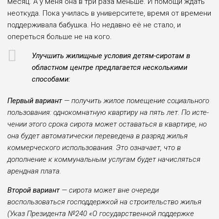
месяц. А у меня она в три раза меньше. И помощи ждать
неоткуда. Пока учи­лась в университете, время от времени
поддерживала бабушка. Но недавно её не стало, и
опереться больше не на кого.
Улучшить жилищные условия детям-сиротам в
областном центре предлагается несколь­кими
способами:
Первый вариант
— получить жилое помещение социально­го
пользования: однокомнатную кварти­ру на пять лет. По исте­
чении этого срока сирота может оставаться в квар­тире, но
она будет автома­тически переведена в раз­ряд жилья
коммерческого использования. Это озна­чает, что в
дополнение к коммунальным услугам будет начисляться
аренд­ная плата.
Второй вариант
— сирота мо­жет вне очереди
воспользоваться господдержкой на строительство жилья
(Указ Президен­та №240 «О государственной поддерж­ке