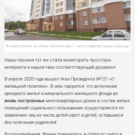
В новостройке на улице Пенязькова, 1, часть квартир сдана в аренду
Наша героиня тут же стала мониторить просторы
интернета и нашла-таки соот­ветствующий документ.
В апреле 2020 года вышел Указ Президента №121 «О
жилищной по­литике». В нём говорится, что вклю­чение
арендного жилья коммунально­го жилищного фонда во
вновь постро­енных
многоквартирных домах в со­став жилых
помещений социального пользования осуществляется по
заяв­лению лиц из числа детей-сирот и де­тей, оставшихся
без попечения родите­лей.
Воодушевлённая, Жанна примча­лась в отдел по учёту и