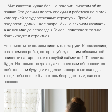
— Мне кажется, нужно больше говорить сиротам об их
правах. Это должны делать опекуны и работаю­щие с этой
категорией государствен­ные структуры. Причём
предлагать должны все разрешённые законом варианты.
А не как мне до переезда в Гомель советовали только
брать кре­дит и строиться.
Но и сироты не должны сидеть сложа руки. К сожалению,
знаю немало ребят, которые убеж­дены: им обязаны всё
принести на таре­лочке с голубой каёмочкой. Тарелочка
будет! Но только тогда, когда человек сам обеспокоится
собственным буду­щим и сделает конкретные шаги для
того, чтобы оно не было столь безра­достным, как его
прошлое.