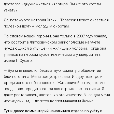
досталась двухкомнатная квартира. Вы же это хотели
узнать?
Да, потому что история Жанны Тарасюк может оказаться
полезной другим молодым сиротам.
По словам нашей героини, она только в 2007 году узнала,
что состоит в Житковичском райисполкоме на учёте
нуждающихся в улучшении жилищ­ных условий. Тогда она
училась на пер­вом курсе технического университета
имени П.Сухого.
— Вуз мне выделил бесплатную ком­нату в общежитии
блочного типа. Меня всё устраивало. И вдруг как гром
среди ясного неба звонок из Житкови­чей о том, что мне
предлагают креди­товаться для строительства жилья. Я
даже растерялась, настолько это изве­стие было для меня
неожиданным, — делится воспоминаниями Жанна.
Тут и далее комментарий началь­ника отдела по учёту и