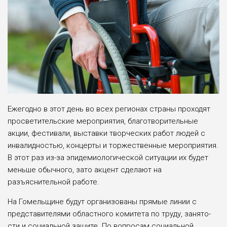
Ежегодно в этот день во всех регионах стра­ны проходят
просве­тительские мероприя­тия, благотворительные
акции, фестивали, вы­ставки творческих ра­бот людей с
инвалид­ностью, концерты и торжественные меро­приятия.
В этот раз из-за эпидемиологиче­ской ситуации их бу­дет
меньше обычно­го, зато акцент сдела­ют на
разъяснительной работе.
На Гомельщине будут организова­ны прямые линии с
представите­лями областного коми­тета по труду, занято­
сти и социальной защи­те. По вопросам социальной