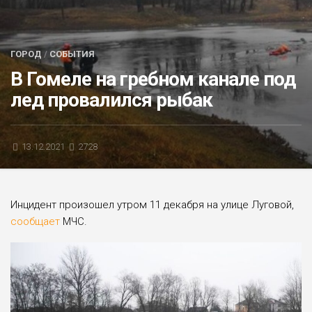
БЛИЦ-ОПРОС
АФИША
ГОРОД
/
СОБЫТИЯ
В Гомеле на гребном канале под
лед провалился рыбак
13.12.2021
2728
Инцидент произошел утром 11 декабря на улице Луговой,
сообщает
МЧС.