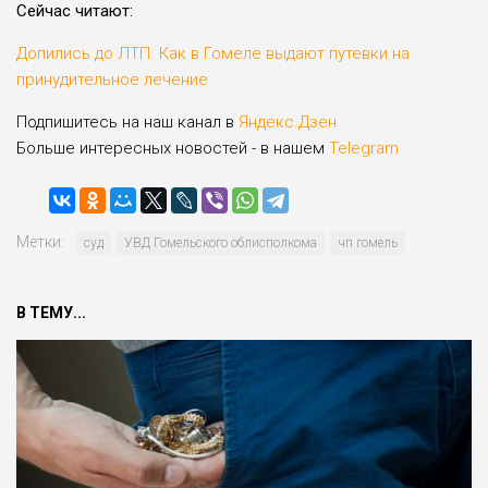
Сейчас читают:
Допились до ЛТП. Как в Гомеле выдают путевки на
принудительное лечение
Подпишитесь на наш канал в
Яндекс.Дзен
Больше интересных новостей - в нашем
Telegram
Метки:
суд
УВД Гомельского облисполкома
чп гомель
В ТЕМУ...