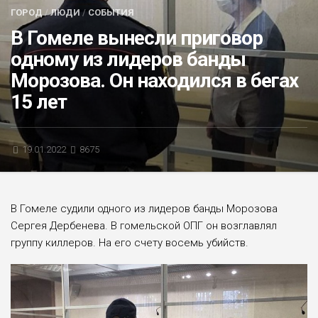
ГОРОД
/
ЛЮДИ
/
СОБЫТИЯ
БЛИЦ-ОПРОС
В Гомеле вынесли приговор
АФИША
одному из лидеров банды
Морозова. Он находился в бегах
15 лет
19.01.2022
8675
В Гомеле судили одного из лидеров банды Морозова
Сергея Дербенева. В гомельской ОПГ он возглавлял
группу киллеров. На его счету восемь убийств.