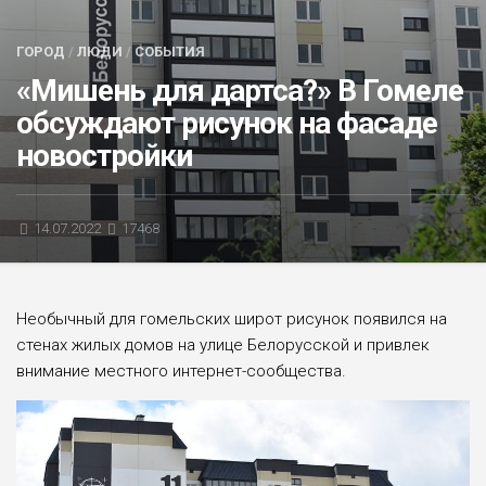
БЛИЦ-ОПРОС
ГОРОД
/
ЛЮДИ
/
СОБЫТИЯ
АФИША
«Мишень для дартса?» В Гомеле
обсуждают рисунок на фасаде
новостройки
14.07.2022
17468
Необычный для гомельских широт рисунок появился на
стенах жилых домов на улице Белорусской и привлек
внимание местного интернет-сообщества.