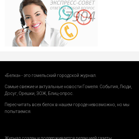
«Белка» - это гомельский городской журнал.
Самые свежие и актуальные новости Гомеля.
События
,
Люди
,
Досуг
,
Орешки
,
ЗОЖ
,
Блиц-опрос
.
Пересчитать всех белок в нашем городе невозможно, но мы
попытаемся.
Журнал создан и поддерживается редакцией газеты