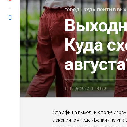
ГОРОД
/
КУДА ПОЙТИ В ВЫ
Выходн
Куда сх
августа
12.08.2022
14170
Эта афиша выходных получилась 
лаконичном гиде «Белки» по уик