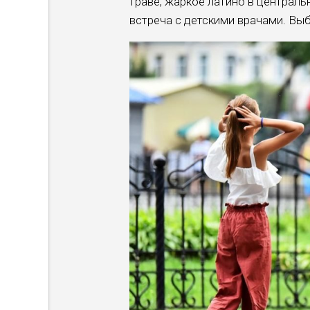
траве, жаркое латино в централь
встреча с детскими врачами. Выби