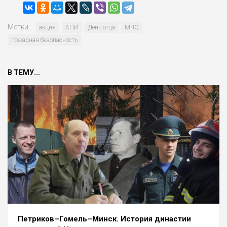
Метки:
акция
АПИ
День отца
МЧС
пожарная безопасность
В ТЕМУ...
Петриков–Гомель–Минск. История династии