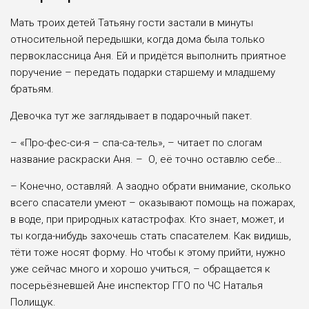
Мать троих детей Татьяну гости застали в минуты
относительной передышки, когда дома была только
первоклассница Аня. Ей и придётся выполнить приятное
поручение – передать подарки старшему и младшему
братьям.
Девочка тут же заглядывает в подарочный пакет.
­– «Про-фес-си-я – спа-са-тель», – читает по слогам
название раскраски Аня. ­– О, её точно оставлю себе…
– Конечно, оставляй. А заодно обрати внимание, сколько
всего спасатели умеют ­– оказывают помощь на пожарах,
в воде, при природных катастрофах. Кто знает, может, и
ты когда-нибудь захочешь стать спасателем. Как видишь,
тёти тоже носят форму. Но чтобы к этому прийти, нужно
уже сейчас много и хорошо учиться, – обращается к
посерьёзневшей Ане инспектор ГГО по ЧС Наталья
Полищук.