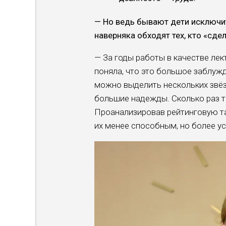
— Но ведь бывают дети исклю­чи
навер­няка обходят тех, кто «сде
— За годы работы в качестве лек
поняла, что это большое заблужд
можно выделить нескольких звёзд
большие надежды. Сколько раз т
Проанализировав рейтинго­вую т
их менее способным, но более у