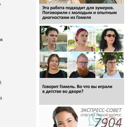
о
ак
.
,
а