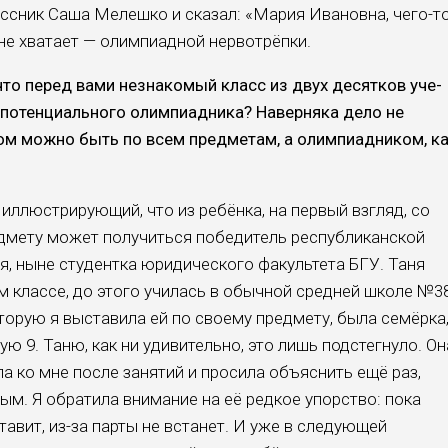
ссник Саша Мелешко и сказал: «Мария Ивановна, чего-т
 не хватает — олимпиадной нервотрёпки.
что перед вами незнако­мый класс из двух десятков уче­
ь потенциального олимпиадника? Наверняка дело не
ком можно быть по всем предметам, а олимпи­адником, к
 иллюстрирующий, что из ребёнка, на первый взгляд, со
дмету может полу­читься победитель республикан­ской
я, ныне студентка юридиче­ского факультета БГУ. Таня
-м классе, до этого училась в обычной средней школе №38
торую я выставила ей по своему предмету, была семёрка
ю 9. Таню, как ни удивительно, это лишь подстегнуло. Он
ла ко мне после занятий и просила объяснить ещё раз,
ым. Я обратила внимание на её ред­кое упорство: пока
тавит, из-за парты не встанет. И уже в следующей