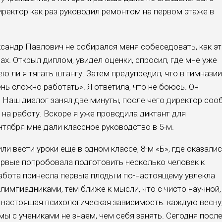
ирек­тор как раз руководил ремонтом на первом этаже в
ксандр Павлович не собирался меня собеседовать, как э
х. Открыл диплом, увидел оценки, спросил, где мне уже
ею ли я тягать штангу. Затем предупредил, что в гимназии
ень сложно работать». Я ответила, что не боюсь. Он
». Наш диалог занял две минуты, после чего директор сооб
 на работу. Вскоре я уже проводила дик­тант для
нтября мне дали классное руко­водство в 5-м.
ли вести уроки ещё в одном классе, 8-м «Б», где оказали
первые попробовала подготовить несколько человек к
абота принесла первые плоды и по-настоящему увлекла
лимпиадниками, тем ближе к мысли, что с чисто науч­ной,
о настоящая психологиче­ская зависимость: каждую весну
мы с учениками не знаем, чем себя занять. Сегодня посл