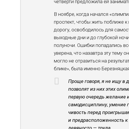
четверти предложила ей занимат
В ноябре, когда начался «олим­п
проспект, чтобы жить поближе к 
дорогу, освободилось для самост
выход­ные дни и до глубокой ноч
полуночи. Ошибки попада­лись всё
уверена, что назавтра эту тему о
могло не отразиться на результат
блике», была именно Березняцкая
Проще говоря, я не ищу в 
позволят из них этих олим
первую очередь желание и 
самодисциплину, умение г
чивость перед проигрыша
и предрасположенность к 
девяносто — труда.