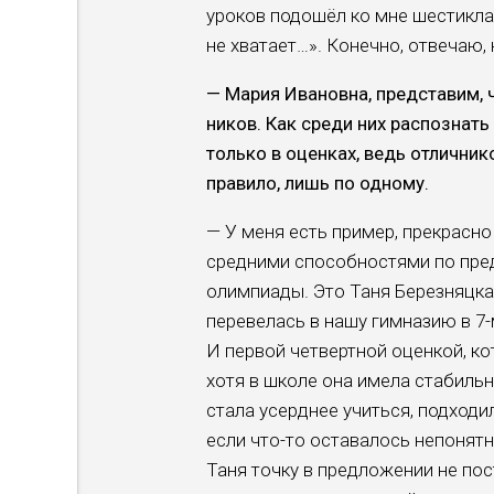
уроков подошёл ко мне шестикла
не хватает…». Конечно, отвечаю,
— Мария Ивановна, предста­вим, 
ников. Как среди них распознат
только в оцен­ках, ведь отлични
правило, лишь по одному.
— У меня есть пример, прекрасно
средними способ­ностями по пре
олимпиады. Это Таня Берез­няцка
переве­лась в нашу гимназию в 7
И первой четвертной оценкой, ко
хотя в школе она имела стабильну
стала усерднее учиться, подходи
если что-то оставалось непонят­н
Таня точку в пред­ложении не пос