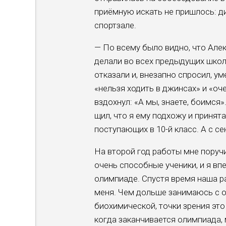
при­ёмную искать не пришлось: д
спортзале.
— По всему было видно, что Але
делали во всех предыдущих школа
отказали и, внезапно спросил, ум
«нельзя ходить в джинсах» и «оч
вздохнул: «А мы, зна­ете, боимся
щил, что я ему подхожу и принята
поступающих в 10-й класс. А с се
На второй год работы мне пору­чи
очень способные ученики, и я в
олимпиаде. Спустя время наша р
меня. Чем дольше зани­маюсь с о
биохимической, точки зре­ния эт
когда заканчивается олимпиада, 