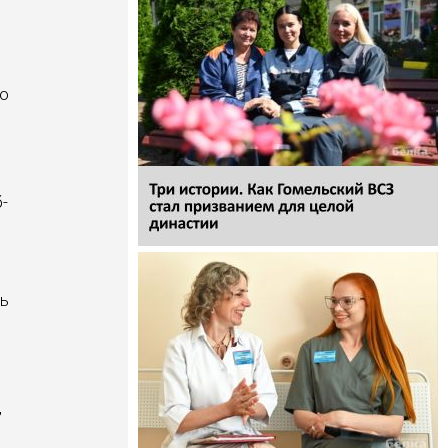
то
­
сь
,
е