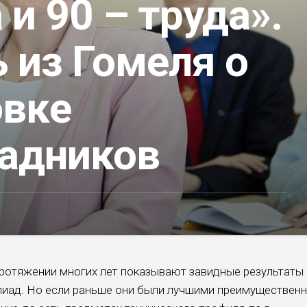
 и 90 – труда».
 из Гомеля о
овке
адников
ротяжении многих лет пока­зывают завидные результаты
пиад. Но если раньше они были лучшими преимуще­ствен