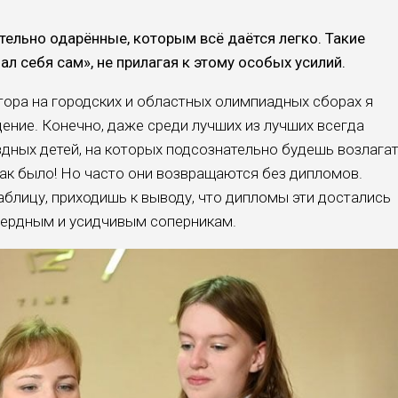
тельно одарённые, которым всё даётся легко. Такие
лал себя сам», не прилагая к этому особых усилий.
тора на городских и областных олимпиадных сборах я
ение. Конечно, даже среди лучших из лучших всегда
­ных детей, на которых подсозна­тельно будешь возлага
ак было! Но часто они возвращаются без дипло­мов.
аблицу, приходишь к выводу, что дипломы эти достались
сердным и усидчивым соперникам.