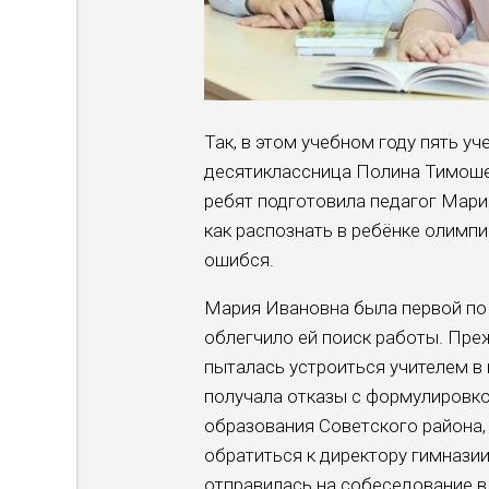
Так, в этом учебном году пять у
десятиклассница Полина Тимо­ше
ребят подготовила педагог Мари
как распознать в ребёнке олимпи
ошибся.
Мария Ивановна была первой по 
облегчило ей поиск работы. Пре
пыталась устроиться учителем в 
полу­чала отказы с формулировко
образования Совет­ского района
обратиться к директору гимнази
отправилась на собе­седование 