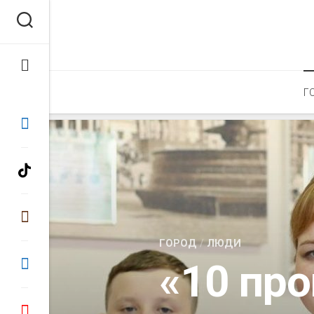
Перейти
к
содержанию
Г
ГОРОД
/
ЛЮДИ
«10 пр