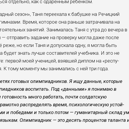
ься отдельно, как с одарённым ребёнком.
иадный сезон», Таня переехала к бабушке на Речицкий
гимназии. Время, которое она раньше затра­чивала на
оятельных занятий. Занима­лась Таня с утра до вечера в
и — отпра­вить задание на проверку могла даже после
 реже, но если Таня и допу­скала одну, я могла быть
на будет знать лучше составителей учеб­ника. И это не
е: первой моей учени­цей, взявшей диплом на «респу­
. К тому моменту мы занимались с ней три года.
детях готовых олимпиадни­ков. Я ищу данные, которые
пи­адников воспитать. Под «дан­ными» я понимаю в
готовность много работать, почти солдат­скую
рамотно распределять вре­мя, психологическую устой­
ми и победами и только потом — гуманитарный склад у
язы­кам. Олимпиадник — это десять процентов таланта 