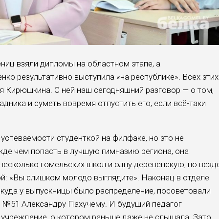
чениц взяли дипломы на областном этапе, а
нко результативно выступила «на республике». Всех этих
я Кирюшкина. С ней наш сегодняшний разговор — о том,
адника и суметь вовремя отпустить его, если всё-таки
успеваемости студенткой на филфаке, но это не
жде чем попасть в лучшую гимназию региона, она
несколько гомельских школ и одну деревенскую, но везд
й: «Вы слишком молодо выглядите». Нако­нец в отделе
, куда у выпускницы было распределение, посоветовали
и №51 Александру Пахучему. И буду­щий педагог
в учреждение, о котором раньше даже не слышала. Зато