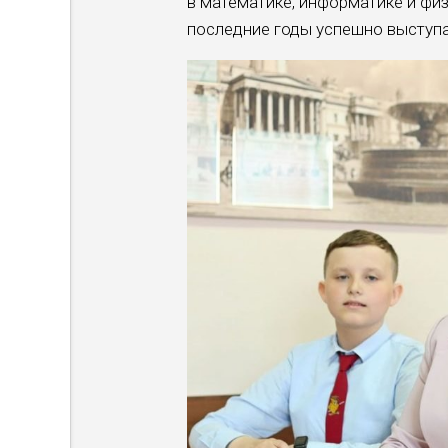
в математике, инфор­матике и физ
последние годы успеш­но выступа