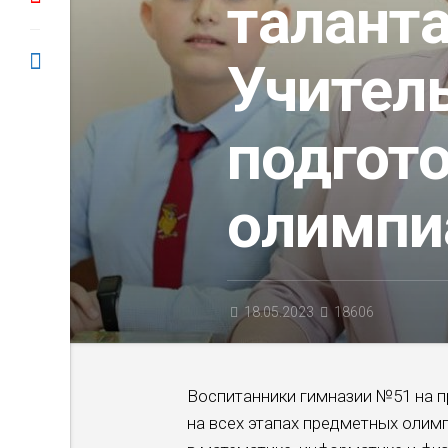
таланта
Учитель
подгот
олимпи
18.05.2023
18606
Воспитанники гимназии №51 на п
на всех этапах предметных олим