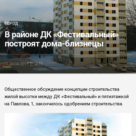
БЛИЦ-ОПРОС
АФИША
ГОРОД
В районе ДК «Фестивальный»
построят дома-близнецы
24.04.2017
4810
Общественное обсуждение концепции строительства
жилой высотки между ДК «Фестивальный» и пятиэтажкой
на Павлова, 1, закончилось одобрением строительства.