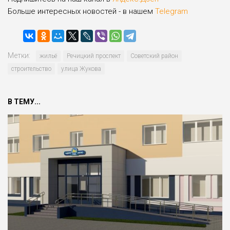
Больше интересных новостей - в нашем
Telegram
Метки:
жильё
Речицкий проспект
Советский район
строительство
улица Жукова
В ТЕМУ...