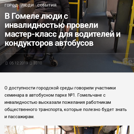
ГОРОД
/
ЛЮДИ
/
СОБЫТИЯ
БЛИЦ-ОПРОС
В Гомеле люди с
АФИША
инвалидностью провели
мастер-класс для водителей и
кондукторов автобусов
05.12.2019
3310
О доступности городской среды говорили участники
семинара в автобусном парке №1. Гомельчане с
инвалидностью высказали пожелания работникам
общественного транспорта, которые полезно будет знать
и пассажирам.