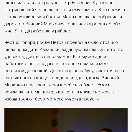
ского языка и литературы Пётр Евсее­вич Кушнеров.
Потрясающий человек, светлая ему память. В то время в
шко­ле учились мои братья. Мама пришла на собрание, и
директор Зиновий Мар­кович Гершанок спросил её обо
мне. Я тогда работала в районе.
Честно говоря, после Петра Евсее­вича было страшно
сюда приходить. Казалось, заданную им планку не то что
удержать, достичь невозможно. К тому же здесь
работали ещё те педаго­ги, которые помнили меня
сопливой девчонкой. До сих пор не забуду, как стояла на
ватных ногах в конце кори­дора и ждала, когда Зиновий
Маркович пригласит меня к себе в кабинет. Умом
понимала, что мы теперь коллеги, а в душе не могла
избавиться от безотчёт­ного чувства тревоги.