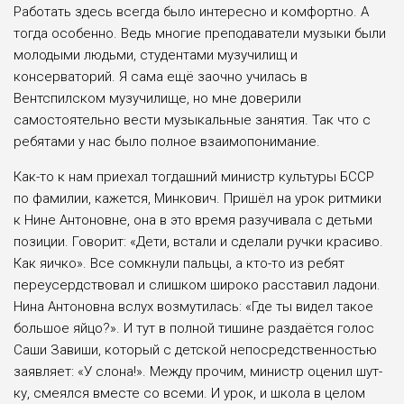
Работать здесь всегда было интерес­но и комфортно. А
тогда особенно. Ведь многие преподаватели музыки были
молодыми людьми, студентами музучи­лищ и
консерваторий. Я сама ещё заоч­но училась в
Вентспилском музучили­ще, но мне доверили
самостоятельно вести музыкальные занятия. Так что с
ребятами у нас было полное взаимо­понимание.
Как-то к нам приехал тогдашний министр культуры БССР
по фамилии, кажется, Минкович. Пришёл на урок ритмики
к Нине Антоновне, она в это время разучивала с детьми
позиции. Говорит: «Дети, встали и сделали руч­ки красиво.
Как яичко». Все сомкнули пальцы, а кто-то из ребят
переусердство­вал и слишком широко расставил ладо­ни.
Нина Антоновна вслух возмутилась: «Где ты видел такое
большое яйцо?». И тут в полной тишине раздаётся голос
Саши Завиши, который с детской непо­средственностью
заявляет: «У слона!». Между прочим, министр оценил шут­
ку, смеялся вместе со всеми. И урок, и школа в целом