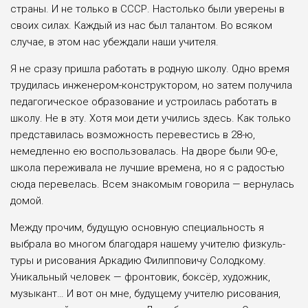
страны. И не только в СССР. Настолько были уверены в
своих силах. Каждый из нас был талантом. Во всяком
случае, в этом нас убеждали наши учителя.
Я не сразу пришла работать в род­ную школу. Одно время
трудилась инженером-конструктором, но затем получила
педагогическое образование и устроилась работать в
школу. Не в эту. Хотя мои дети учились здесь. Как только
представилась возможность перевестись в 28-ю,
немедленно ею воспользовалась. На дворе были 90-е,
школа переживала не лучшие време­на, но я с радостью
сюда перевелась. Всем знакомым говорила — верну­лась
домой.
Между прочим, будущую основную специальность я
выбрала во многом благодаря нашему учителю физкуль­
туры и рисования Аркадию Филип­повичу Солодкому.
Уникальный чело­век — фронтовик, боксёр, художник,
музыкант… И вот он мне, будущему учителю рисования,