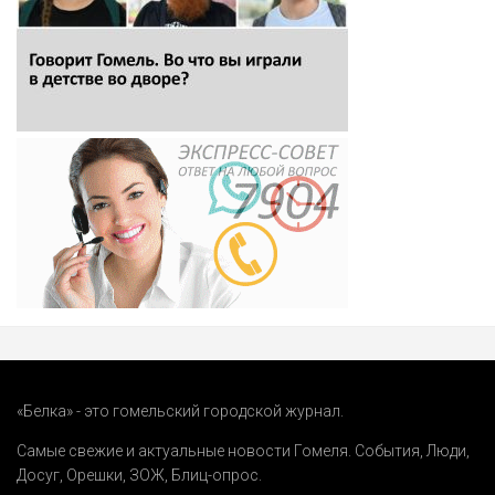
«Белка» - это гомельский городской журнал.
Самые свежие и актуальные новости Гомеля.
События
,
Люди
,
Досуг
,
Орешки
,
ЗОЖ
,
Блиц-опрос
.