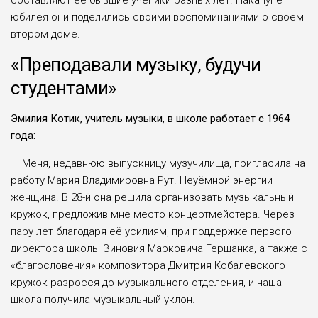
составляют её бывшие ученики разных лет. Накануне
юбилея они поделились своими воспоминаниями о своём
втором доме.
«Преподавали музыку, будучи
студентами»
Эмилия Котик, учитель музыки, в школе работает с 1964
года:
— Меня, недавнюю выпускницу музучилища, пригласила на
работу Мария Владимировна Рут. Неуёмной энергии
женщина. В 28-й она реши­ла организовать музыкальный
кружок, предложив мне место концертмейсте­ра. Через
пару лет благодаря её усили­ям, при поддержке первого
директора школы Зиновия Марковича Гершанка, а также с
«благословения» композитора Дмитрия Кобалевского
кружок разрос­ся до музыкального отделения, и наша
школа получила музыкальный уклон.