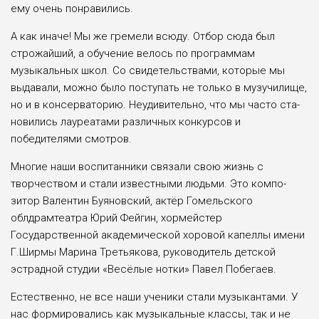
ему очень понравились.
А как иначе! Мы же гремели всюду. Отбор сюда был
строжайший, а обуче­ние велось по программам
музыкаль­ных школ. Со свидетельствами, которые мы
выдавали, можно было поступать не только в музучилище,
но и в консервато­рию. Неудивительно, что мы часто ста­
новились лауреатами различных конкур­сов и
победителями смотров.
Многие наши воспитанники связа­ли свою жизнь с
творчеством и ста­ли известными людьми. Это компо­
зитор Валентин Буяновский, актёр Гомельского
облдрамтеатра Юрий Фей­гин, хормейстер
Государственной ака­демической хоровой капеллы имени
Г.Ширмы Марина Третьякова, руково­дитель детской
эстрадной студии «Весё­лые нотки» Павел Побегаев.
Естественно, не все наши ученики стали музыкантами. У
нас формиро­вались как музыкальные классы, так и не