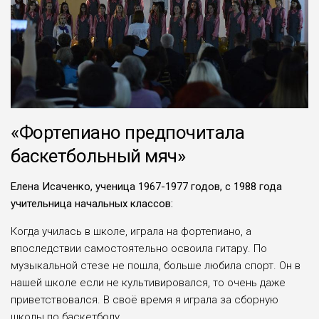
«Фортепиано предпочитала
баскетбольный мяч»
Елена Исаченко, ученица 1967-1977 годов, с 1988 года
учительница начальных классов:
Когда училась в школе, играла на фортепиано, а
впоследствии самосто­ятельно освоила гитару. По
музыкаль­ной стезе не пошла, больше любила спорт. Он в
нашей школе если не куль­тивировался, то очень даже
приветство­вался. В своё время я играла за сбор­ную
школы по баскетболу.