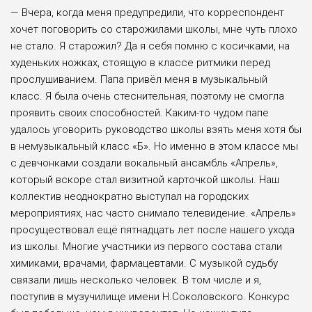
— Вчера, когда меня предупреди­ли, что корреспондент
хочет пого­ворить со старожилами школы, мне чуть плохо
не стало. Я старожил? Да я себя помню с косичками, на
худень­ких ножках, стоящую в классе рит­мики перед
прослушиванием. Папа привёл меня в музыкальный
класс. Я была очень стеснительная, поэтому не смогла
проявить своих способностей. Каким-то чудом папе
удалось угово­рить руководство школы взять меня хотя бы
в немузыкальный класс «Б». Но именно в этом классе мы
с дев­чонками создали вокальный ансамбль «Апрель»,
который вскоре стал визит­ной карточкой школы. Наш
коллек­тив неоднократно выступал на город­ских
мероприятиях, нас часто снимало телевидение. «Апрель»
просущество­вал ещё пятнадцать лет после нашего ухода
из школы. Многие участники из первого состава стали
химиками, вра­чами, фармацевтами. С музыкой судь­бу
связали лишь несколько человек. В том числе и я,
поступив в музучили­ще имени Н.Соколовского. Конкурс