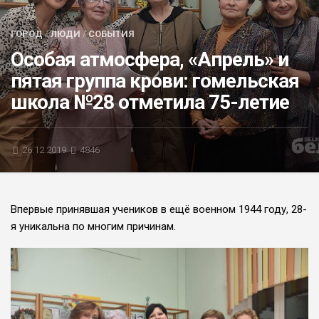
БЛИЦ-ОПРОС
ГОРОД
/
ЛЮДИ
/
СОБЫТИЯ
АФИША
Особая атмосфера, «Апрель» и
пятая группа крови: гомельская
школа №28 отметила 75-летие
26.12.2019
4846
Впервые принявшая учеников в ещё военном 1944 году, 28-
я уникальна по многим причинам.