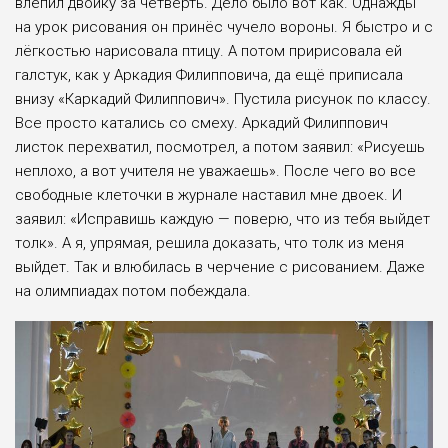
влепил двойку за четверть. Дело было вот как. Однаж­ды
на урок рисования он принёс чуче­ло вороны. Я быстро и с
лёгкостью нарисовала птицу. А потом пририсо­вала ей
галстук, как у Аркадия Филип­повича, да ещё приписала
внизу «Кар­кадий Филиппович». Пустила рису­нок по классу.
Все просто катались со смеху. Аркадий Филиппович
листок перехватил, посмотрел, а потом зая­вил: «Рисуешь
неплохо, а вот учите­ля не уважаешь». После чего во все
свободные клеточки в журнале наста­вил мне двоек. И
заявил: «Исправишь каждую — поверю, что из тебя выйдет
толк». А я, упрямая, решила доказать, что толк из меня
выйдет. Так и влюби­лась в черчение с рисованием. Даже
на олимпиадах потом побеждала.