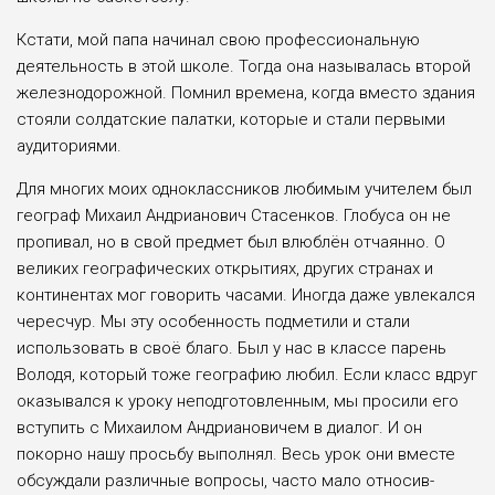
Кстати, мой папа начинал свою про­фессиональную
деятельность в этой школе. Тогда она называлась второй
железнодорожной. Помнил времена, когда вместо здания
стояли солдат­ские палатки, которые и стали первы­ми
аудиториями.
Для многих моих одноклассни­ков любимым учителем был
географ Михаил Андрианович Стасенков. Гло­буса он не
пропивал, но в свой пред­мет был влюблён отчаянно. О
вели­ких географических открытиях, дру­гих странах и
континентах мог гово­рить часами. Иногда даже увлекался
чересчур. Мы эту особенность подме­тили и стали
использовать в своё бла­го. Был у нас в классе парень
Володя, который тоже географию любил. Если класс вдруг
оказывался к уроку непод­готовленным, мы просили его
вступить с Михаилом Андриановичем в диалог. И он
покорно нашу просьбу выполнял. Весь урок они вместе
обсуждали раз­личные вопросы, часто мало относив­