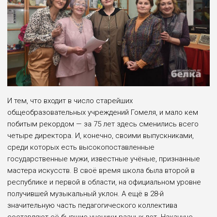
И тем, что входит в число старей­ших
общеобразовательных учреж­дений Гомеля, и мало кем
побитым рекордом — за 75 лет здесь смени­лись всего
четыре директора. И, конечно, своими выпускника­ми,
среди которых есть высоко­поставленные
государственные мужи, известные учёные, признан­ные
мастера искусств. В своё вре­мя школа была второй в
республи­ке и первой в области, на официальном уровне
получившей музыкальный уклон. А ещё в 28-й
значительную часть педагогического коллектива