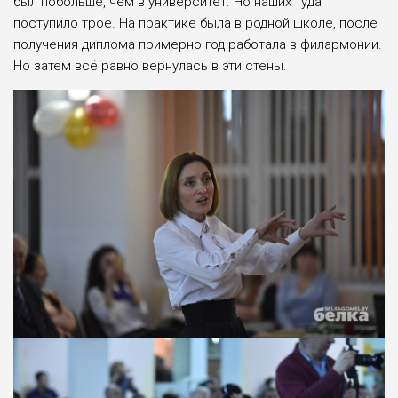
был побольше, чем в университет. Но наших туда
поступило трое. На прак­тике была в родной школе, после
полу­чения диплома примерно год работа­ла в филармонии.
Но затем всё равно вернулась в эти стены.