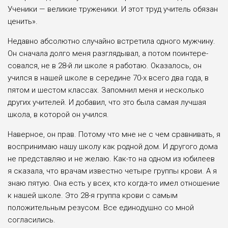
Ученики — великие тружени­ки. И этот труд учитель обязан
ценить».
Недавно абсолютно случайно встре­тила одного мужчину.
Он сначала дол­го меня разглядывал, а потом поинтере­
совался, не в 28-й ли школе я работаю. Оказалось, он
учился в нашей школе в середине 70-х всего два года, в
пятом и шестом классах. Запомнил меня и несколько
других учителей. И доба­вил, что это была самая лучшая
шко­ла, в которой он учился.
Наверное, он прав. Потому что мне не с чем сравнивать, я
воспринимаю нашу школу как родной дом. И друго­го дома
не представляю и не желаю. Как-то на одном из юбилеев
я сказа­ла, что врачам известно четыре группы крови. А я
знаю пятую. Она есть у всех, кто когда-то имел отношение
к нашей школе. Это 28-я группа крови с самым
положительным резусом. Все едино­душно со мной
согласились.