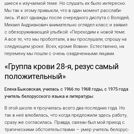
шиеся к изучаемой теме. Но слушать их было интересно.
Мы так к этому при­выкли, что в один момент расслаби­
лись. И вот однажды после очередного диспута с Володей,
Михаил Андриано­вич внимательно оглядел класс и заявил
с обезоруживающей улыбкой: «Перехо­дим к новой теме.
А все те, что мы про­болтали, а вы прослушали, спрошу на
следующем уроке. Всех, кроме Вовки». Естественно, на
перемену мы пошли с очень озадаченными лицами.
«Группа крови 28-я, резус самый
положительный»
Елена Быковская, училась с 1966 по 1968 годы, с 1975 года
учитель белорусского языка и литературы:
В этой школе я проучилась всего два последних года. Но
так в неё влюби­лась, что когда предложили здесь рабо­ту,
сразу же согласилась. Правда, связан был мой приход с
трагическими обсто­ятельствами — умер учитель белорус­