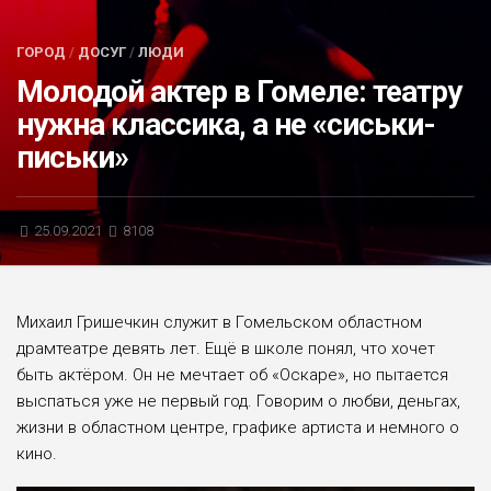
БЛИЦ-ОПРОС
ГОРОД
/
ДОСУГ
/
ЛЮДИ
АФИША
Молодой актер в Гомеле: театру
нужна классика, а не «сиськи-
письки»
25.09.2021
8108
Михаил Гришечкин служит в Гомельском областном
драмтеатре девять лет. Ещё в школе понял, что хочет
быть актёром. Он не мечтает об «Оскаре», но пытается
выспаться уже не первый год. Говорим о любви, деньгах,
жизни в областном центре, графике артиста и немного о
кино.