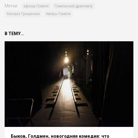
Метки:
афиша Гомеля
Гомельский драмтеатр
Михаил Гришечкин
театры Гомеля
В ТЕМУ...
Быков, Голдмен, новогодняя комедия: что