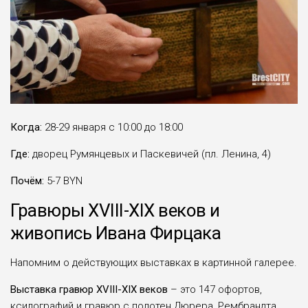
Когда:
28-29 января с 10:00 до 18:00
Где:
дворец Румянцевых и Паскевичей (пл. Ленина, 4)
Почём:
5-7 BYN
Гравюры XVIII-XIX веков и
живопись Ивана Фирцака
Напомним о действующих выставках в картинной галерее.
Выставка гравюр XVIII-XIX веков
– это 147 офортов,
ксилографий и гравюр с полотен Дюрера, Рембрандта,