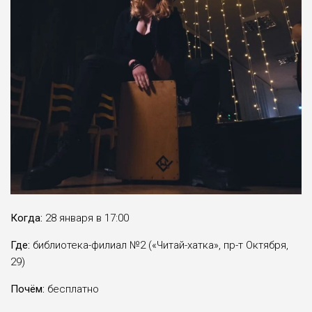
Когда:
28 января в 17:00
Где:
библиотека-филиал №2 («Читай-хатка», пр-т Октября,
29)
Почём:
бесплатно