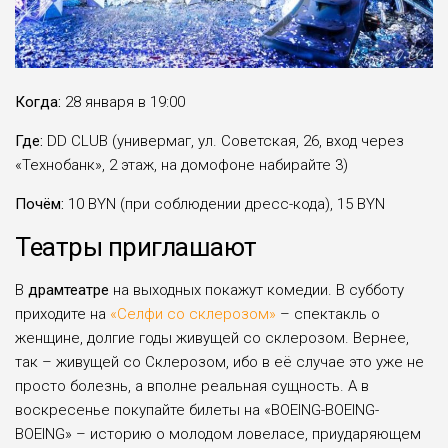
Когда:
28 января в 19:00
Где:
DD CLUB (универмаг, ул. Советская, 26, вход через
«Технобанк», 2 этаж, на домофоне набирайте 3)
Почём:
10 BYN (при соблюдении дресс-кода), 15 BYN
Театры приглашают
В
драмтеатре
на выходных покажут комедии. В субботу
приходите на
«Селфи со склерозом»
– спектакль о
женщине, долгие годы живущей со склерозом. Вернее,
так – живущей со Склерозом, ибо в её случае это уже не
просто болезнь, а вполне реальная сущность. А в
воскресенье покупайте билеты на «BOEING-BOEING-
BOEING» – историю о молодом ловеласе, приударяющем