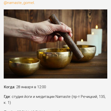
@namaste_gomel
.
Когда:
28 января в 12:00
Где:
студия йоги и медитации Namaste (пр-т Речицкий, 135,
к. 1)