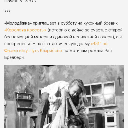
Почём:
6-15 BYN
***
«Молодёжка»
приглашает в субботу на кухонный боевик
«Королева красоты»
(историю о войне за счастье старой
беспомощной матери и одинокой несчастной дочери), а в
воскресенье – на фантастическую драму
«451° по
Фаренгейту: Путь Клариссы»
по мотивам романа Рэя
Брэдбери.