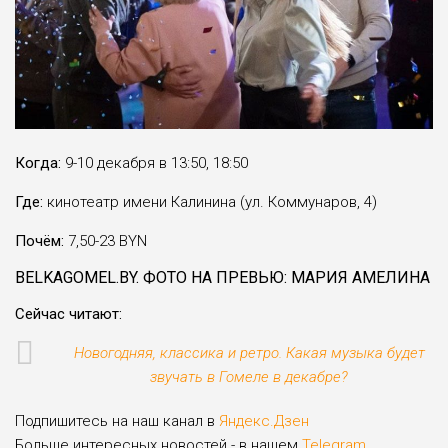
Когда:
9-10 декабря в 13:50, 18:50
Где:
кинотеатр имени Калинина (ул. Коммунаров, 4)
Почём:
7,50-23 BYN
BELKAGOMEL.BY. ФОТО НА ПРЕВЬЮ: МАРИЯ АМЕЛИНА
Сейчас читают:
Новогодняя, классика и ретро. Какая музыка будет
звучать в Гомеле в декабре?
Подпишитесь на наш канал в
Яндекс.Дзен
Больше интересных новостей - в нашем
Telegram