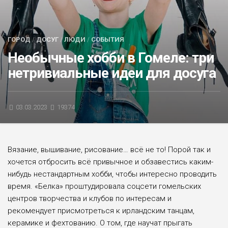
БЛИЦ-ОПРОС
АФИША
ГОРОД
/
ДОСУГ
/
ЛЮДИ
/
СОБЫТИЯ
Необычные хобби в Гомеле: три
нетривиальные идеи для досуга
03.03.2023
19374
Вязание, вышивание, рисование… всё не то! Порой так и
хочется отбросить всё привычное и обзавестись каким-
нибудь нестандартным хобби, чтобы интересно проводить
время. «Белка» проштудировала соцсети гомельских
центров творчества и клубов по интересам и
рекомендует присмотреться к ирланд­ским танцам,
керамике и фехтованию. О том, где на­учат прыгать