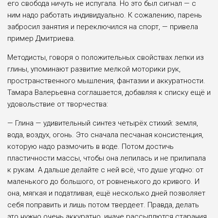
его свобода ничуть не испугала. Но это был сигнал — с
ним надо работать индивидуально. К сожалению, парень
забросил занятия и переключился на спорт, — привела
пример Дмитриева.
Методисты, говоря о положительных свойствах леп­ки из
глины, упоминают развитие мелкой моторики рук,
пространственного мышления, фантазии и аккуратно­сти.
Тамара Валерьевна соглашается, добавляя к спи­ску ещё и
удовольствие от творчества:
— Глина — удивительный синтез четырёх стихий: земля,
вода, воздух, огонь. Это сначала песчаная кон­систенция,
которую надо размочить в воде. Потом до­стичь
пластичности массы, чтобы она лепилась и не прилипала
к рукам. А дальше делайте с ней всё, что ду­ше угодно: от
маленького до большого, от ровненького до кривого. И
она, мягкая и податливая, ещё несколь­ко дней позволяет
себя поправить и лишь потом твер­деет. Правда, делать
это нужно очень аккуратно, ина­че рассыплются старания