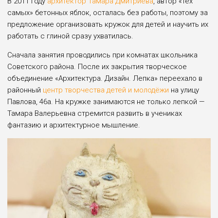
В 2011 году
архитектор Тамара Дмитриева
, автор «тех
самых» бетонных яблок, осталась без работы, поэтому за
предложение организовать кружок для де­тей и научить их
работать с глиной сразу ухватилась.
Сначала занятия проводились при комнатах школь­ника
Советского района. После их закрытия творческое
объединение «Архитектура. Дизайн. Лепка» переехало в
районный
центр творчества детей и молодёжи
на ули­цу
Павлова, 46а. На кружке занимаются не только лепкой —
Тамара Валерьевна стремится развить в учениках
фантазию и архитектурное мышление.