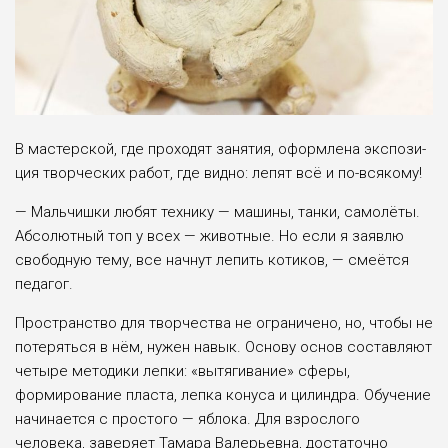
В мастерской, где проходят занятия, оформлена экспози­
ция творческих работ, где видно: лепят всё и по-всякому!
— Мальчишки любят технику — машины, танки, самолёты.
Абсолютный топ у всех — животные. Но если я заявлю
свободную тему, все нач­нут лепить котиков, — смеётся
педагог.
Пространство для творчества не ограничено, но, что­бы не
потеряться в нём, нужен навык. Основу основ составляют
четыре методики лепки: «вытягивание» сфе­ры,
формирование пласта, лепка конуса и цилиндра. Об­учение
начинается с простого — яблока. Для взрослого
человека, заверяет Тамара Валерьев­на, достаточно