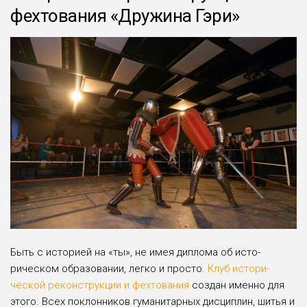
фехтования «Дружина Гэри»
Быть с историей на «ты», не имея диплома об исто­
рическом образовании, легко и просто.
Клуб истори­
ческой реконструкции и фехтования
создан именно для
этого. Всех поклонников гуманитарных дисци­плин, шитья и