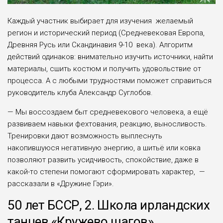
Каждый участник выбирает для изучения желаемый
регион и исторический период (Средне­вековая Европа,
Древняя Русь или Скандинавия 9-10 века). Алгоритм
действий одинаков: внимательно изучить источники, найти
материалы, сшить костюм и получить удоволь­ствие от
процесса. А с любыми трудностями поможет справиться
руководитель клуба Александр Суглобов.
— Мы воссоздаем быт средневеко­вого человека, а ещё
развиваем навыки фехтования, реакцию, вынос­ливость.
Тренировки дают возможность вы­плеснуть
накопившуюся негативную энергию, а ши­тьё или ковка
позволяют развить усидчивость, спо­койствие, даже в
какой-то степени помога­ют сформировать характер, —
рассказали в «Дружине Гэри».
50 лет БССР, 2. Школа ирландских
танцев «Кружево шагов»